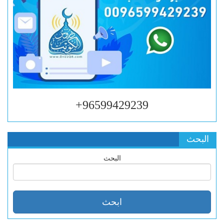
96599429239+
البحث
البحث