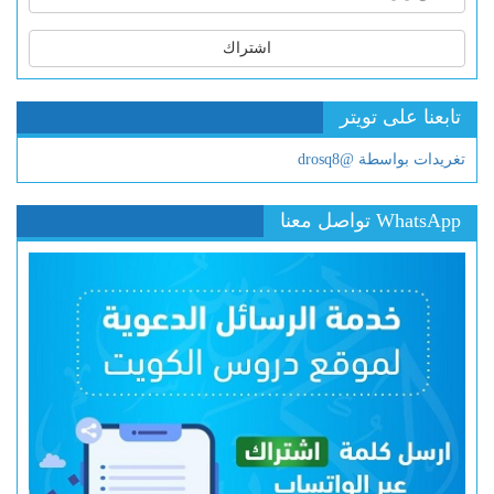
اشتراك
تابعنا على تويتر
تغريدات بواسطة @drosq8
WhatsApp تواصل معنا