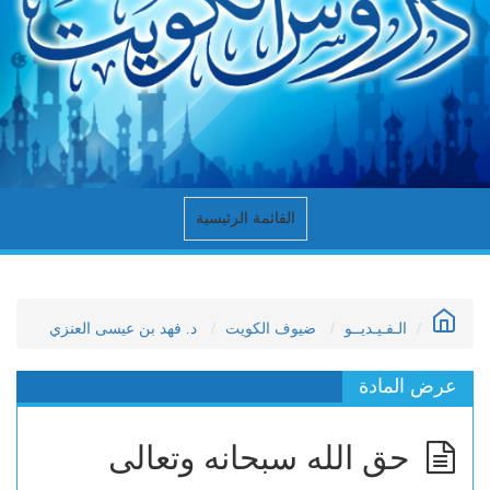
القائمة الرئيسية
الـفـيـديــو
ضيوف الكويت
د. فهد بن عيسى العنزي
عرض المادة
حق الله سبحانه وتعالى