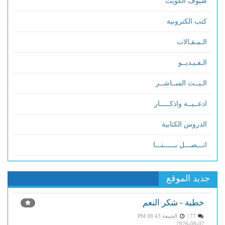
ضيوف الكويت
كتب الكترونية
الـمـقـالات
الـفـيـديــو
الـبــث المبــاشــر
ادعــيــة واذكـــــار
الدروس الكتابية
اتـــصـــل بــــــنـــا
جديد الموقع
خطبة - شكر النعم
77 |
الجمعة PM 08:43
2026-08-07