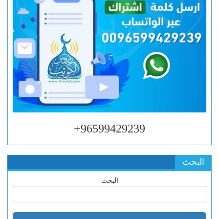
96599429239+
البحث
البحث