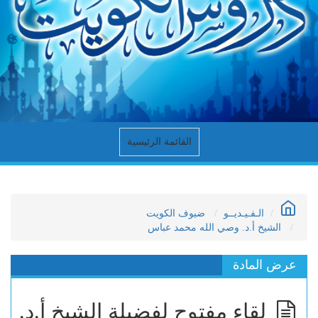
القائمة الرئيسية
الـفـيـديــو
ضيوف الكويت
الشيخ أ.د. وصي الله محمد عباس
عرض المادة
لقاء مفتوح لفضيلة الشيخ أ.د.