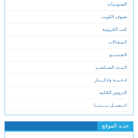
الصـوتـيـات
ضيوف الكويت
كتب الكترونية
الـمـقـالات
الـفـيـديــو
الـبــث المبــاشــر
ادعــيــة واذكـــــار
الدروس الكتابية
اتـــصـــل بــــــنـــا
جديد الموقع