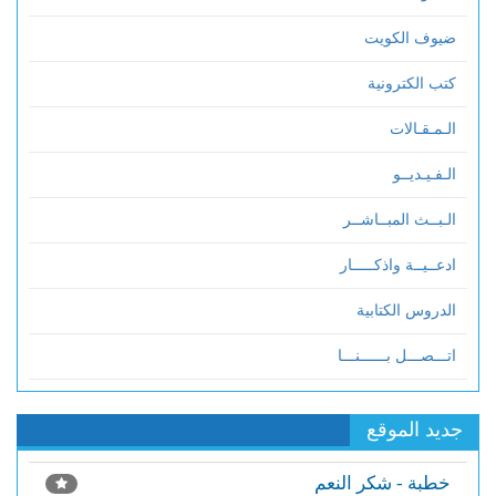
ضيوف الكويت
كتب الكترونية
الـمـقـالات
الـفـيـديــو
الـبــث المبــاشــر
ادعــيــة واذكـــــار
الدروس الكتابية
اتـــصـــل بــــــنـــا
جديد الموقع
خطبة - شكر النعم