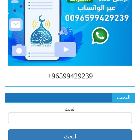
96599429239+
البحث
البحث