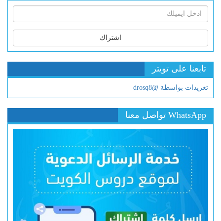
اشتراك
تابعنا على تويتر
تغريدات بواسطة @drosq8
WhatsApp تواصل معنا