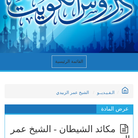
القائمة الرئيسية
الـفـيـديــو
الشيخ عمر الزبيدي
عرض المادة
مكائد الشيطان - الشيخ عمر