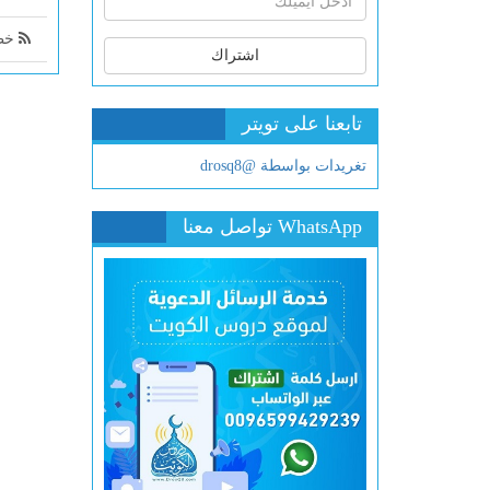
خطب
اشتراك
تابعنا على تويتر
تغريدات بواسطة @drosq8
WhatsApp تواصل معنا