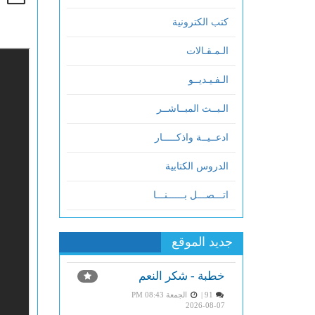
كتب الكترونية
الـمـقـالات
الـفـيـديــو
الـبــث المبــاشــر
ادعــيــة واذكـــــار
الدروس الكتابية
اتـــصـــل بــــــنـــا
جديد الموقع
خطبة - شكر النعم
91 |
الجمعة PM 08:43
2026-08-07