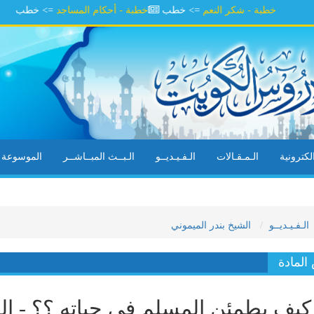
خطبة - شكر النعم
=> خطب
خطبة - أحكام المساجد
=> خطب
خطبة -
كترونية
الـمـقـالات
الـفـيـديــو
الـبــث المبــاشــر
الموسوعة ال
الـفـيـديــو
الشيخ بندر الميموني
لمادة
يف يطمئن المسلم في حياته ؟؟ - الش