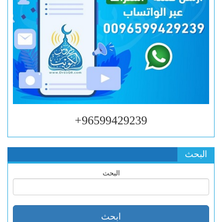
96599429239+
البحث
البحث