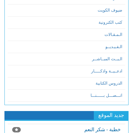
ضيوف الكويت
كتب الكترونية
الـمـقـالات
الـفـيـديــو
الـبــث المبــاشــر
ادعــيــة واذكـــــار
الدروس الكتابية
اتـــصـــل بــــــنـــا
جديد الموقع
خطبة - شكر النعم