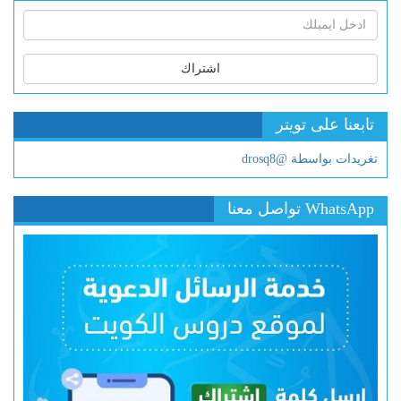
اشتراك
تابعنا على تويتر
تغريدات بواسطة @drosq8
WhatsApp تواصل معنا