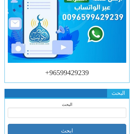
96599429239+
البحث
البحث