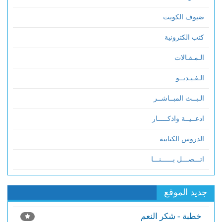
ضيوف الكويت
كتب الكترونية
الـمـقـالات
الـفـيـديــو
الـبــث المبــاشــر
ادعــيــة واذكـــــار
الدروس الكتابية
اتـــصـــل بــــــنـــا
جديد الموقع
خطبة - شكر النعم