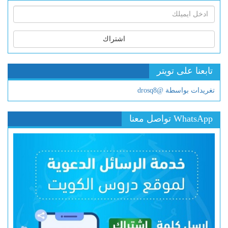
اشتراك
تابعنا على تويتر
تغريدات بواسطة @drosq8
WhatsApp تواصل معنا