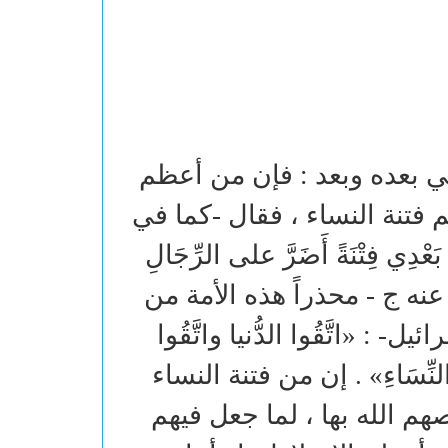
بي بعده وبعد : فإن من أعظم
 فتنة النساء ، فقال -كما في
- : «مَا تَرَكْتُ بَعْدِي فِتْنَةً أَضَرَّ على الرِّجَالِ
َ النِّسَاءِ» . وروى مسلم في صحيحه (2742) عنه ج - محذراً هذه الأمة من
: «اتَّقُوا الدُّنيا واتَّقُوا
في النِّسَاءِ» . إن من فتنة النساء
م الله بها ، لما جعل فيهم