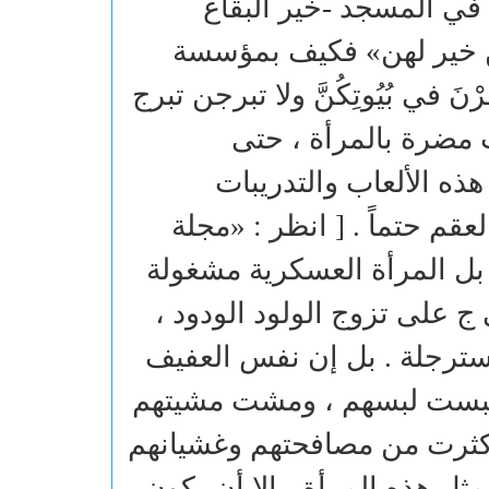
في المسجد -خير البقاع
تهن خير لهن» فكيف بمؤسسة
َ في بُيُوتِكُنَّ ولا تبرجن تبرج
ات مضرة بالمرأة ، حتى
هذه الألعاب والتدريبات
عقم حتماً . [ انظر : «مجلة
لشيخ عبد العزيز الرشيد (1/134) ] . بل المرأة العسكرية مشغولة
ج على تزوج الولود الودود ،
مسترجلة . بل إن نفس العفيف
 ولبست لبسهم ، ومشت مشيتهم
أكثرت من مصافحتهم وغشيانهم
ثل هذه المرأة ، إلا أن يكون