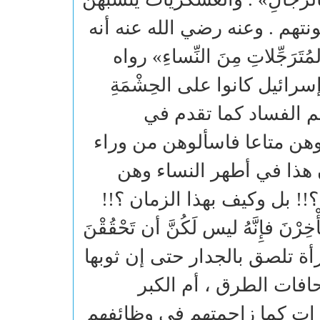
تهم . وعنه رضي الله عنه أنه
َجِّلاتِ مِنَ النِّساءِ» رواه
إسرائيل كانوا على الحِشْمَةِ
يهم الفساد كما تقدم في
موهن متاعا فاسألوهن من وراء
 هذا في أطهر النساء وهن
! بل وكيف بهذا الزمان ؟!!
 فإِنَّهُ ليس لَكُنَّ أن تَحْقُقْنَ
لمرأة تلصق بالجدار حتى إن ثوبها
فات الطرق ، أم الكبر
رات كما زاحمتهم في وظائفهم