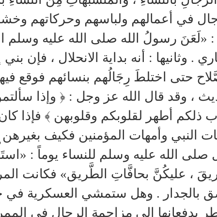
جال في أعمالهم ولباسهم وحركاتهم وخشون
 «لَعَنَ رسولُ الله صلى الله عليه وسلم المُتَر
ري . وثانيها : أنه بداية الانحلال ، فإن بني 
َّلاح حتى اختلطَ رِجَالُهم بنسائهم فوقع ف
يث ، وقد قال الله عز وجل : ﴿ وإذا سألت
 ذلكم أطهر لقلوبكم وقلوبهن ﴾ فإذا كان
ت النبي وأمهات المؤمنين فكيف بغيرهن ؟!
صلى الله عليه وسلم للنساء يوماً : «استَأْخِرْنَ
ريقَ ، عليكُنَّ بحافَّاتِ الطَّريق» فكانت ا
ق بالجدار . وهل ستمشي العسكرية في حا
طر يدفعانها إلى مزاحمة الرجال في المم