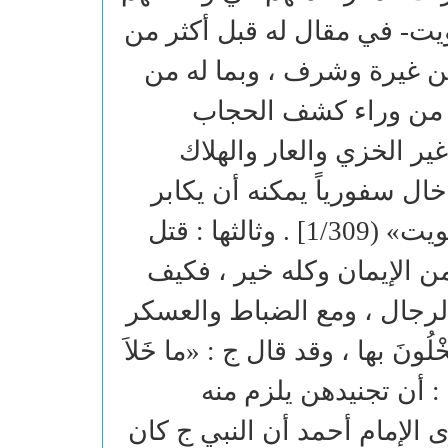
ويت- في مقال له قبل أكثر من
ن غيرة وشرف ، وبما له من
ى من وراء كشف الحجاب
ير الخزي والعار والهلاك
خال سفورياً يمكنه أن يكابر
فيها إن أراد أن يكون حراً وصريحاً» [ مجلة الكويت» (1/309] . وثالثها : قتل
ن الإيمان وكله خير ، فكيف
 الرجال ، ومع الضباط والعسكر
ُونَ بها ، وقد قال ج : «ما خَلاَ
عها : أن تجنيدهن يلزم منه
 الإمام أحمد أن النبي ج كان