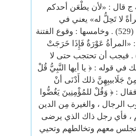
ج قال : «لأن يطْعَن أحدكم
ً لا تَحِلُّ له» يعني في
مصافحتها . وقد صححه الألباني في «سلسلته» (529) . وخامسها : وقوع الفتنة
ةُ عَوْرَةٌ فَإِذَا خَرَجَتْ
ْتَشْرَفَهَا الشَّيْطَانُ» كما في الترمذي (1173) . فيجب أن تحتجب حتى لا
ي قوله : ﴿ يا أيها النَّبِيُّ قُلْ
جَلَابيبِهِنَّ ذلك أَدْنَى أنْ
قال : ﴿ وَقُلْ للمُؤْمِنِينَ يَغُضُّوا
لوب الرجال ، والغيرة مِن الدين
 ، فأي رجل ذاك الذي يرضى
 وتجلس معهم وتخالطهم وتحيي