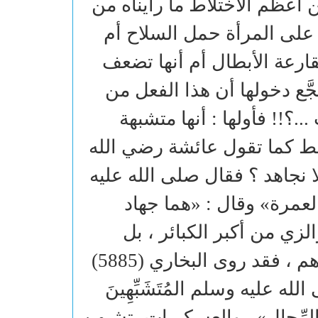
من أعظم الاختلاط ما رأيناه من
على المرأة حمل السلاح أم
ارعة الأبطال أم أنها تضعف
َّع دخولها أن هذا الفعل من
؟!! فأولها : أنها متشبهة
قط كما تقول عائشة رضي الله
ا نجاهد ؟ فقال صلى الله عليه
لعمرة» وقال : «هما جهاد
لزي من أكبر الكبائر ، بل
صاحبته ملعونة على لسان أصدق الخلق وسيدهم ، فقد روى البخاري (5885)
لله عليه وسلم المُتَشَبِّهِينَ
ِساءِ بالرِّجالِ» . والعسكريات يتشبهن