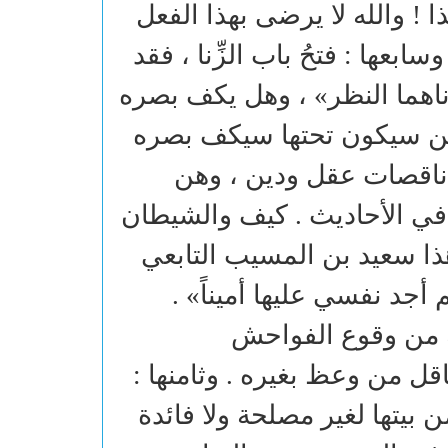
ا ! والله لا يرضى بهذا الفعل
بعها : فتحُ باب الزِّنا ، فقد
زناهما النظر» ، وهل يكف بصره
 من سيكون تحتها سيكف بصره
 ناقصات عقل ودين ، وهن
في الأحاديث . كيف والشيطان
ذا سعيد بن المسيب التابعي
أجد نفسي عليها أميناً» .
ة من وقوع الفواحش
اقل من وعظ بغيره . وثامنها :
 بيتها لغير مصلحة ولا فائدة