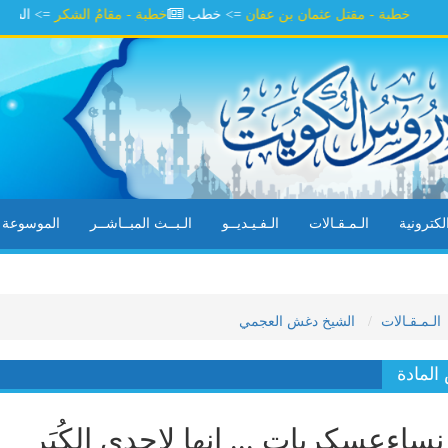
 - مقتل عثمان بن عفان
=> خطب
خطبة - مقامُ الشكر
=> الشيخ يوسف ال
كترونية
الـمـقـالات
الـفـيـديــو
الـبــث المبــاشــر
الموسوعة ال
الـمـقـالات
الشيخ دغش العجمي
لمادة
ساءعسكريات ... إنها لإحدى الكُبَر