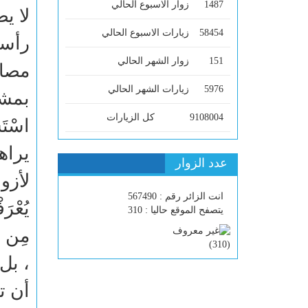
1487
زوار الاسبوع الحالي
لا ي
58454
زيارات الاسبوع الحالي
رأسه 
151
زوار الشهر الحالي
5976
زيارات الشهر الحالي
بمشاه
9108004
كل الزيارات
يراها
عدد الزوار
لأزوا
انت الزائر رقم : 567490
يُعْرَ
يتصفح الموقع حاليا : 310
مِن 
)
310
(
، بل
أن ت