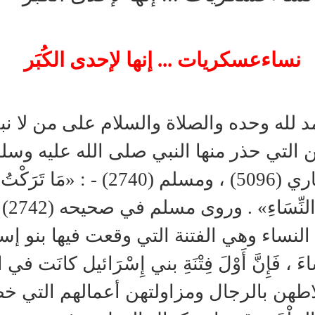
نساءعسكريات ... إنها لإحدى الكُبَر
د لله وحده والصلاة والسلام على من لا ن
ن التي حذر منها النبي صلى الله عليه وسلم
البخاري (5096) ، ومسلم (2740) 
مِن
النساء وهي الفتنة التي وقعت فيها بنو إسرائيل- 
سَاءَ ، فَإِنَّ أَوْلَ فِتْنَةِ بني إِسْرَائيل كانَت 
اطهن بالرجال ومزاولتهن أعمالهم التي خصه