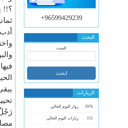
؟!! 
96599429239+
ثمان
أدب 
البحث
واخت
البحث
والب
الحي
يبقى
الزيارات
تحييه
5976
زوار اليوم الحالي
رَجُل
151
زيارات اليوم الحالي
مصاف