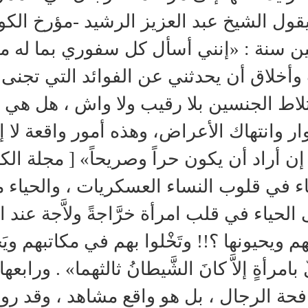
يقول الشيخ عبد العزيز الرشيد -مؤرخ الك
ين سنة : «إنني أسأل كل سفوري بما له م
وأخلاق أن يحدثني عن الفوائد التي تجن
لاط الجنسين بلا رقيب ولا واش ، هل هي غ
وار وانتهاك الأعراض، وهذه أمور واقعة لا إ
اء في قلوب النساء العسكريات ، والحياء م
 الحياء في قلب امرأة خرَّاجةً ولاَّجة عند
م ويحيونها ؟!! وتَخْلوا بهم في مكاتبهم ويَخْل
ٌ بامرأةٍ إلاَّ كانَ الشَّيطانُ ثالثهما» . وراب
حة الرجال ، بل هو واقع مشاهد ، وقد روى