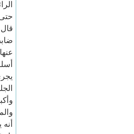
الرا
حتى 
قال 
ضابط
عنها
أسلب
يجري
الجل
وأكب
والم
أنه 