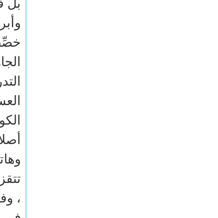
بل ف
وأبر
خصِّص
الجا
التد
العس
أصلا
وهات
تتقز
، وف
في م