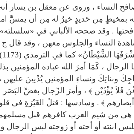
صافح النساء ، وروى عن معقل بن يسار أنه 
بمخيطٍ مِن حَديدٍ خيرٌ له مِن أن يمسَّ امرأة
دة النساء والجلوس معهن ، وقد قال ج : «المرأ
اس
 الرجال ، كَمَا أمرَ الله عباده المؤمنين بذلك ف
جِكَ وبناتِكَ ونساءِ المؤمنين يُدْنِينَ عليهن مِنْ 
فْنَ فَلاَ يُؤْذَيْن ﴾ ، وأمرَ الرِّجال بغضِّ البَصَر ف
أبصارهم ﴾ . وسادسها : قتلُ الغَيْرَةِ في ق
 هي من شيم العرب كافرهم قبل مسلمهم
لبس ابنته أو أخته أو زوجته لبس الرجال