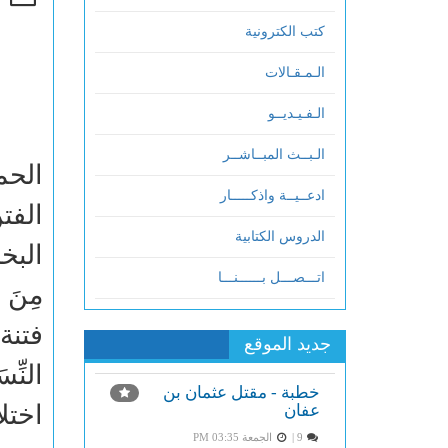
كتب الكترونية
الـمـقـالات
الـفـيـديــو
الـبــث المبــاشــر
الحم
ادعــيــة واذكـــــار
الفت
الدروس الكتابية
اتـــصـــل بــــــنـــا
فتنة 
جديد الموقع
النِّ
خطبة - مقتل عثمان بن
اختل
عفان
9 |
الجمعة PM 03:35