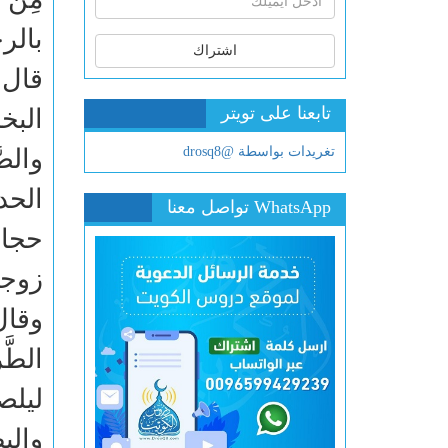
بالر
اشتراك
قال :
تابعنا على تويتر
البخا
تغريدات بواسطة @drosq8
والص
الحد
WhatsApp تواصل معنا
حجاب
زوجا
وقال 
الطَّ
ليلص
والب