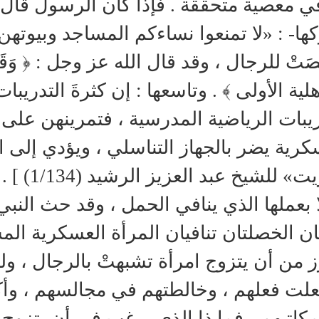
ي معصية متحققة . فإذا كان الرسول قال 
كها- : «لا تمنعوا نساءكم المساجد وبيو
َتْ للرجال ، وقد قال الله عز وجل : ﴿ وَقَرْن
هلية الأولى ﴾ . وتاسعها : إن كثرةَ التدريب
ريبات الرياضية المدرسية ، فتمرينهن على 
كرية يضر بالجهاز التناسلي ، ويؤدي إلى ال
الكويت» ل
 بعملها الذي ينافي الحمل ، وقد حث النبي 
ان الخصلتان تنافيان المرأة العسكرية ال
ز من أن يتزوج امرأة تشبهتْ بالرجال ،
علت فعلهم ، وخالطتهم في مجالسهم ، و
كاتبهم ، فما ذا الذي يرغب في أن يتزوج م