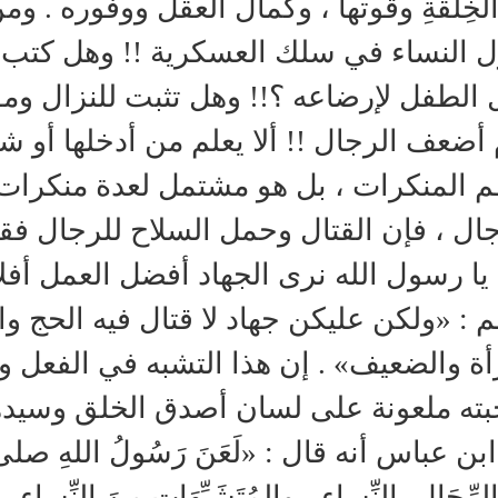
لخِلْقَةِ وقوتها ، وكمال العقل ووفوره . و
 النساء في سلك العسكرية !! وهل كتب 
الطفل لإرضاعه ؟!! وهل تثبت للنزال ومق
 أضعف الرجال !! ألا يعلم من أدخلها أو شج
 المنكرات ، بل هو مشتمل لعدة منكرات ...
جال ، فإن القتال وحمل السلاح للرجال ف
 يا رسول الله نرى الجهاد أفضل العمل أفل
 : «ولكن عليكن جهاد لا قتال فيه الحج وا
أة والضعيف» . إن هذا التشبه في الفعل وا
ن عباس أنه قال : «لَعَنَ رَسُولُ اللهِ صلى ا
الرِّجَالِ بالنِّساءِ ، والمُتَشَبِّهَاتِ مِنَ النّ