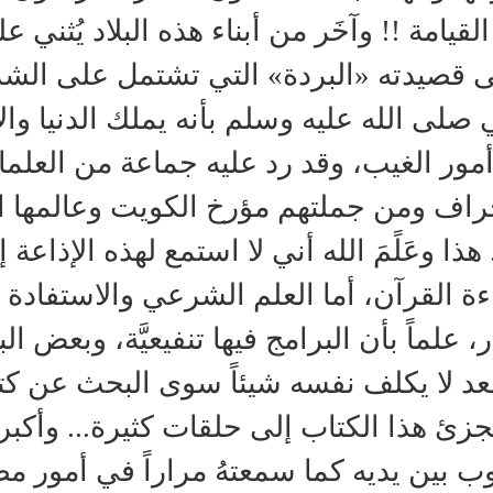
القيامة !! وآخَر من أبناء هذه البلاد يُثن
 قصيدته «البردة» التي تشتمل على الشرك
ي صلى الله عليه وسلم بأنه يملك الدنيا وا
مور الغيب، وقد رد عليه جماعة من العلماء
راف ومن جملتهم مؤرخ الكويت وعالمها ال
 هذا وعَلًمَ الله أني لا استمع لهذه الإذاعة 
ءة القرآن، أما العلم الشرعي والاستفادة فلا
در، علماً بأن البرامج فيها تنفيعيَّة، وبع
عد لا يكلف نفسه شيئاً سوى البحث عن ك
جزئ هذا الكتاب إلى حلقات كثيرة... وأكبر د
ب بين يديه كما سمعتهُ مراراً في أمور 