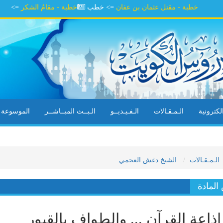
خطبة - مقتل عثمان بن عفان
=> خطب
خطبة - مقامُ الشكر
=> الشيخ يوس
كترونية
الـمـقـالات
الـفـيـديــو
الـبــث المبــاشــر
الموسوعة ال
الـمـقـالات
الشيخ دغش العجمي
لمادة
ذاعة القرآن ... والطواف بالقبور