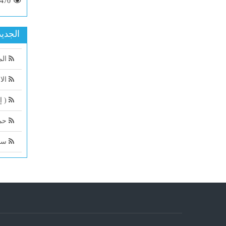
2470
الجديد
الم
الا
( إ
حمد
سما