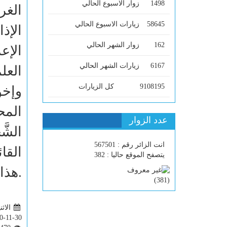
1498
زوار الاسبوع الحالي
الغر
58645
زيارات الاسبوع الحالي
الإذ
162
زوار الشهر الحالي
الإع
6167
زيارات الشهر الحالي
العل
9108195
كل الزيارات
وإخو
المح
عدد الزوار
الشَ
انت الزائر رقم : 567501
القا
يتصفح الموقع حاليا : 382
.
هذا
)
381
(
الاثنين 33
0-11-30