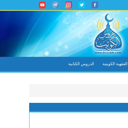
ف الغريب
خطبة - كن شاكراً
=> خطب
خطبة - عبادة الشكر
=> خطب
فقهية الكويتية
الدروس الكتابية