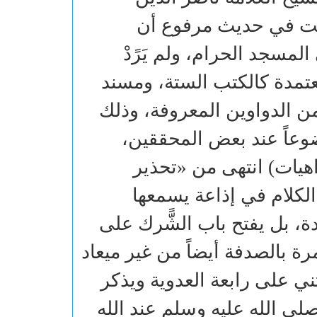
يثبت في حديث مرفوع أن
 المسجد الحرام، ولم يَرًدْ
معتمدة كالكتب الستة، ومسند
 من الدواوين المعروفة، وذلك
عاً عند بعض المحققين،
اهيات) انتهى من «تحذير
ثل هذا الكلام في إذاعة يسمعها
دة، بل يفتح باب الشًّرك على
 بالصدفة أيضاً من غير ميعاد
ثني على رابعة العدوية ويذكر
لى الله عليه وسلم عند الله