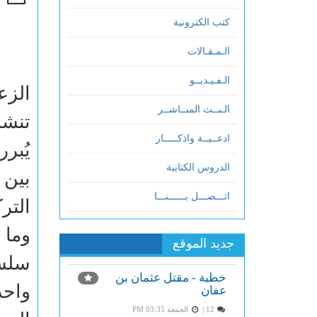
كتب الكترونية
الـمـقـالات
الـفـيـديــو
الزع
الـبــث المبــاشــر
تنشر
ادعــيــة واذكـــــار
يُبر
الدروس الكتابية
بين 
اتـــصـــل بــــــنـــا
التر
وما 
جديد الموقع
سلسل
خطبة - مقتل عثمان بن
واحد
عفان
12 |
الجمعة PM 03:35