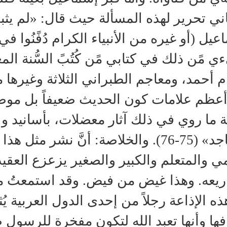
باني تحرير لهذه المسألة حيث قال: «لم 
يل (أو غيره من الأنبياء الكرام دُفًنُوا في
 مًن ذلك في كتابي مًن كُتُبً السُّنة ال
ام أحمد، ومعاجم الطبراني الثلاثة وغيرها
عظم علامات كون الحديث ضعيفاً بل موضو
ة ما روي في ذلك آثار معضلات، بأسانيد و
الساجد» (75-76). والخلاصة: أنَّ نشر م
مي والمتعلم والكبير والصغير يزعزع العقي
يعه. وهذا غيض من فيض. وقد استمعتُ مرة
ذه الإذاعة رجلاً من إحدى الدول العربية يُ
ها وأنها تعبد الله لتكون مفخرة للرسول ص