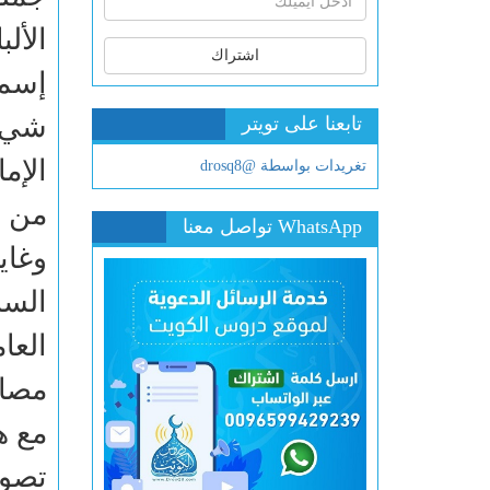
الأل
اشتراك
إسماع
شيءي
تابعنا على تويتر
الإم
تغريدات بواسطة @drosq8
من أ
WhatsApp تواصل معنا
وغاي
العا
مصار
مع ه
تصوف