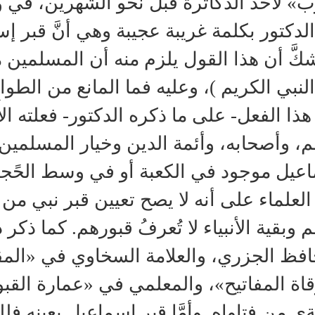
ب» لأحد الدكاترة قبل نحو الشهرين، في 
الدكتور بكلمة غريبة عجيبة وهي أنَّ قبر إ
شكَّ أن هذا القول يلزم منه أن المسلمين 
النبي الكريم )، وعليه فما المانع من الطوا
ذا الفعل- على ما ذكره الدكتور- فعلته الأُم
، وأصحابه، وأئمة الدين وخيار المسلمين !!.
عيل موجود في الكعبة أو في وسط الحًجر 
العلماء على أنه لا يصح تعيين قبر نبي من ال
 وبقية الأنبياء لا تُعرفُ قبورهم. كما ذكر
افظ الجزري، والعلامة السخاوي في «الم
اة المفاتيح»، والمعلمي في «عمارة القبور
ي من فتاواه. وأمَّا قبر إسماعيل بعينه فللش