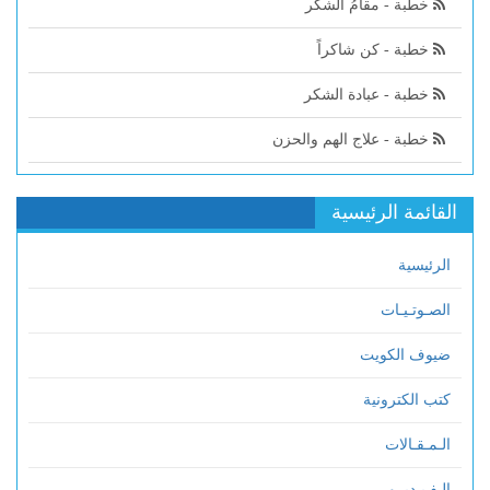
خطبة - مقامُ الشكر
خطبة - كن شاكراً
خطبة - عبادة الشكر
خطبة - علاج الهم والحزن
القائمة الرئيسية
الرئيسية
الصـوتـيـات
ضيوف الكويت
كتب الكترونية
الـمـقـالات
الـفـيـديــو