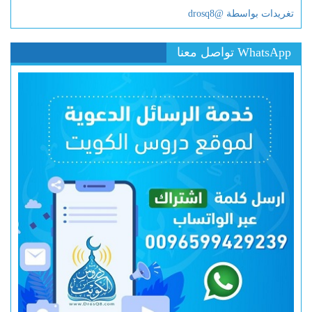
تغريدات بواسطة @drosq8
WhatsApp تواصل معنا