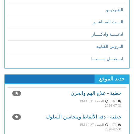
الـفـيـديــو
الـبــث المبــاشــر
ادعــيــة واذكـــــار
الدروس الكتابية
اتـــصـــل بــــــنـــا
جديد الموقع
خطبة - علاج الهم والحزن
163 |
الجمعة PM 10:31
2026-07-31
خطبة - دقة الألفاظ ومحاسن السلوك
170 |
الجمعة PM 10:27
2026-07-31