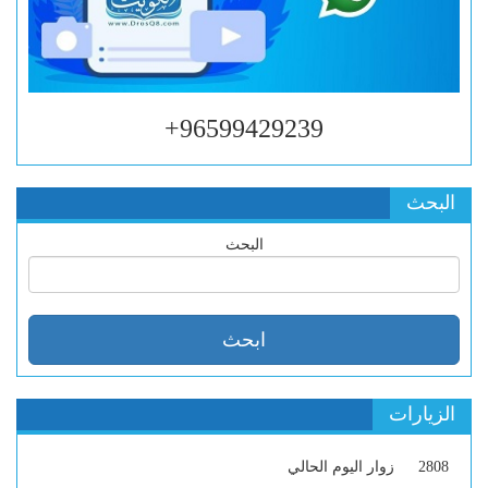
96599429239+
البحث
البحث
الزيارات
2808
زوار اليوم الحالي