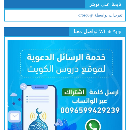
تابعنا على تويتر
تغريدات بواسطة @drosq8
WhatsApp تواصل معنا