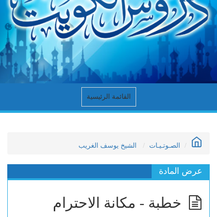
القائمة الرئيسية
الصـوتـيـات
الشيخ يوسف الغريب
عرض المادة
خطبة - مكانة الاحترام