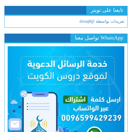
تابعنا على تويتر
تغريدات بواسطة @drosq8
WhatsApp تواصل معنا