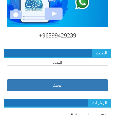
96599429239+
البحث
البحث
الزيارات