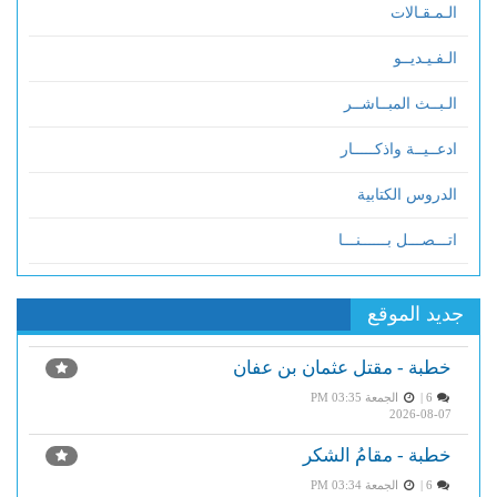
الـمـقـالات
الـفـيـديــو
الـبــث المبــاشــر
ادعــيــة واذكـــــار
الدروس الكتابية
اتـــصـــل بــــــنـــا
جديد الموقع
خطبة - مقتل عثمان بن عفان
6 |
الجمعة PM 03:35
2026-08-07
خطبة - مقامُ الشكر
6 |
الجمعة PM 03:34