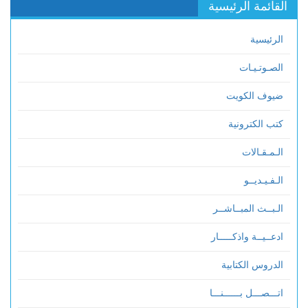
القائمة الرئيسية
الرئيسية
الصـوتـيـات
ضيوف الكويت
كتب الكترونية
الـمـقـالات
الـفـيـديــو
الـبــث المبــاشــر
ادعــيــة واذكـــــار
الدروس الكتابية
اتـــصـــل بــــــنـــا