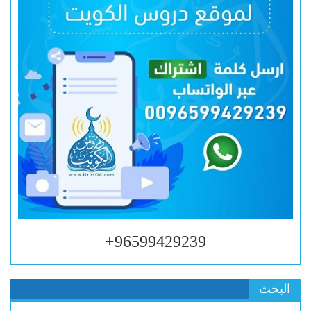
96599429239+
البحث