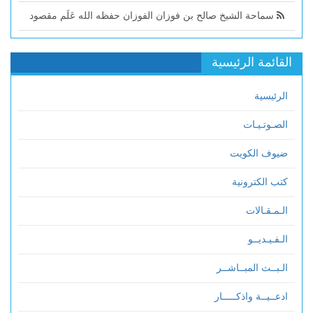
سماحة الشيخ صالح بن فوزان الفوزان حفظه الله عَلَم مقصود
القائمة الرئيسية
الرئيسية
الصـوتـيـات
ضيوف الكويت
كتب الكترونية
الـمـقـالات
الـفـيـديــو
الـبــث المبــاشــر
ادعــيــة واذكـــــار