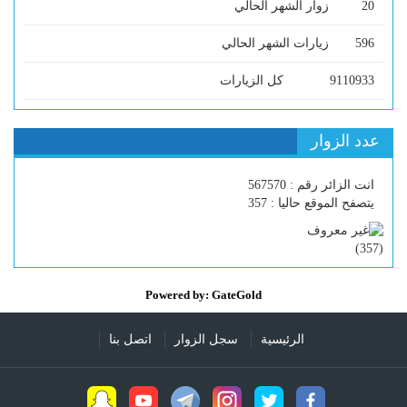
20
زوار الشهر الحالي
596
زيارات الشهر الحالي
9110933
كل الزيارات
عدد الزوار
انت الزائر رقم : 567570
يتصفح الموقع حاليا : 357
)
357
(
Powered by: GateGold
الرئيسية
سجل الزوار
اتصل بنا