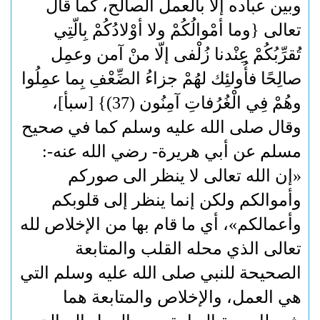
وبين عباده إلا بالعمل الصالح، كما قال
تعالى {وما أمْوالُكُمْ ولا أوْلادُكُمْ بِالّتِي
تُقرِّبُكُمْ عِنْدنا زُلْفى إلّا منْ آمن وعمِل
صالِحًا فأُولئِك لهُمْ جزاءُ الضِّعْفِ بِما عمِلُوا
وهُمْ فِي الْغُرُفاتِ آمِنُون (37)} [سبأ]،
وقال صلى الله عليه وسلم كما في صحيح
مسلم عن أبي هريرة- رضي الله عنه-:
«إن الله تعالى لا ينظر الى صوركم
وأموالكم ولكن إنما ينظر إلى قلوبكم
وأعمالكم»، أي ما قام بها من الإخلاص لله
تعالى الذي محله القلب والمتابعة
الصحيحة للنبي صلى الله عليه وسلم التي
هي العمل، والإخلاص والمتابعة هما