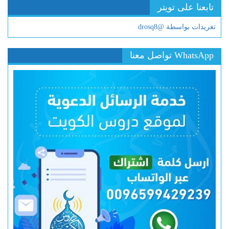
تابعنا على تويتر
تغريدات بواسطة @drosq8
WhatsApp تواصل معنا