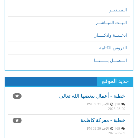
الـفـيـديــو
الـبــث المبــاشــر
ادعــيــة واذكـــــار
الدروس الكتابية
اتـــصـــل بــــــنـــا
جديد الموقع
خطبة - أعمال يبغضها الله تعالى
70 |
الاحد PM 09:31
2026-08-09
خطبة - معركة كاظمة
69 |
الاحد PM 09:30
2026-08-09