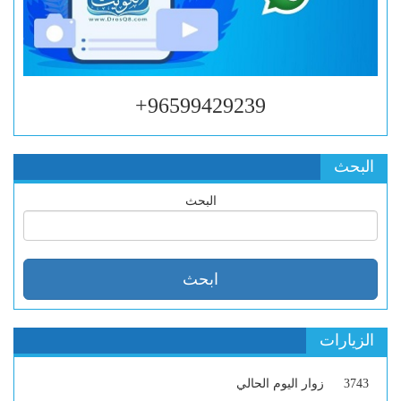
96599429239+
البحث
البحث
الزيارات
3743
زوار اليوم الحالي