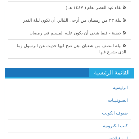
لقاء عيد الفطر لعام ( ١٤٤٧ هـ )
ليلة ٢٣ من رمضان من أرجى الليالي أن تكون ليلة القدر
خطبة - فيما ينبغي أن يكون عليه المسلم في رمضان
ليلة النصف من شعبان ،هل صح فيها حديث عن الرسول وما
الذي يشرع فيها
القائمة الرئيسية
الرئيسية
الصـوتـيـات
ضيوف الكويت
كتب الكترونية
الـمـقـالات