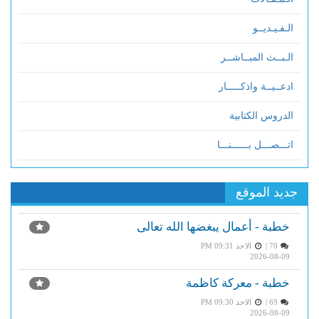
الـفـيـديــو
الـبــث المبــاشــر
ادعــيــة واذكـــــار
الدروس الكتابية
اتـــصـــل بــــــنـــا
جديد الموقع
خطبة - أعمال يبغضها الله تعالى
70 |
الاحد PM 09:31
2026-08-09
خطبة - معركة كاظمة
69 |
الاحد PM 09:30
2026-08-09