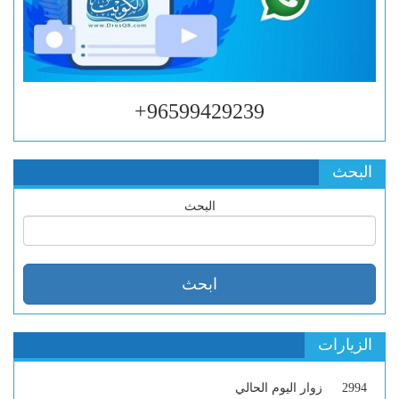
96599429239+
البحث
البحث
الزيارات
2994
زوار اليوم الحالي