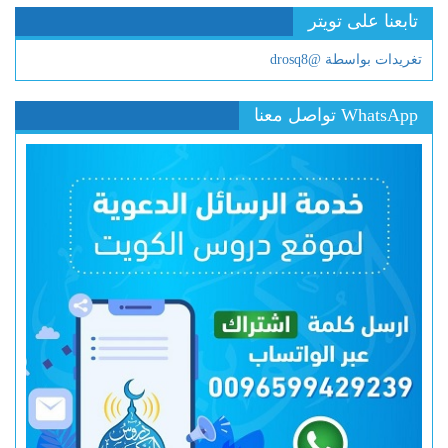
تابعنا على تويتر
تغريدات بواسطة @drosq8
WhatsApp تواصل معنا