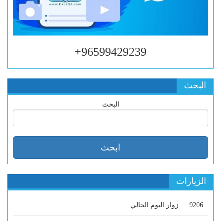
96599429239+
البحث
البحث
الزيارات
9206
زوار اليوم الحالي