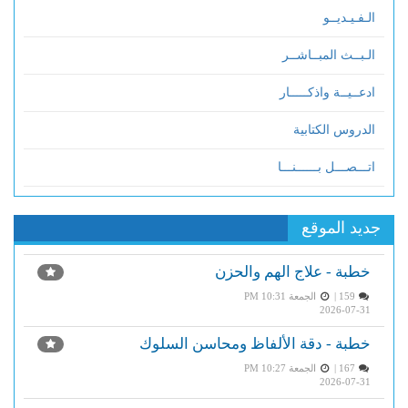
الـفـيـديــو
الـبــث المبــاشــر
ادعــيــة واذكـــــار
الدروس الكتابية
اتـــصـــل بــــــنـــا
جديد الموقع
خطبة - علاج الهم والحزن
159 |
الجمعة PM 10:31
2026-07-31
خطبة - دقة الألفاظ ومحاسن السلوك
167 |
الجمعة PM 10:27
2026-07-31