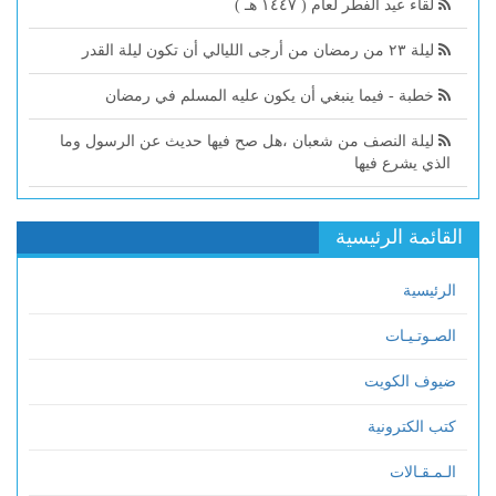
لقاء عيد الفطر لعام ( ١٤٤٧ هـ )
ليلة ٢٣ من رمضان من أرجى الليالي أن تكون ليلة القدر
خطبة - فيما ينبغي أن يكون عليه المسلم في رمضان
ليلة النصف من شعبان ،هل صح فيها حديث عن الرسول وما
الذي يشرع فيها
القائمة الرئيسية
الرئيسية
الصـوتـيـات
ضيوف الكويت
كتب الكترونية
الـمـقـالات