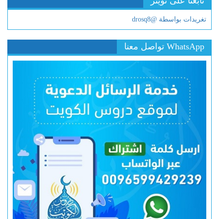
تابعنا على تويتر
تغريدات بواسطة @drosq8
WhatsApp تواصل معنا