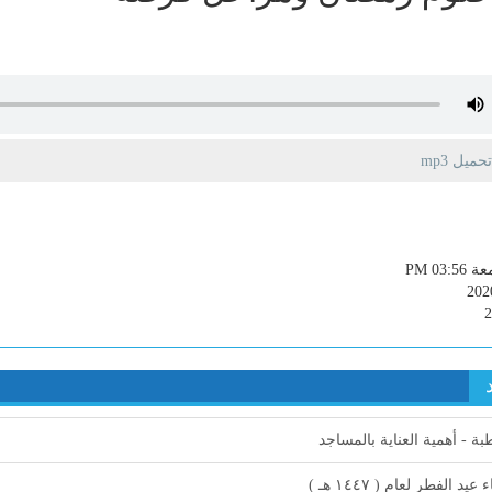
يل mp3
PM 03:5
202
ة - أهمية العناية بالمساجد
 عيد الفطر لعام ( ١٤٤٧ هـ )