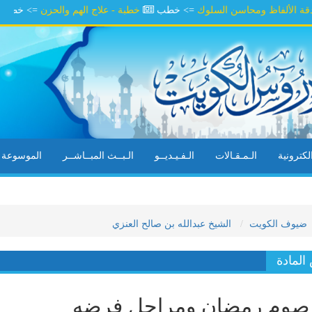
لفاظ ومحاسن السلوك
=> خطب
خطبة - علاج الهم والحزن
=> خطب
خطب
كترونية
الـمـقـالات
الـفـيـديــو
الـبــث المبــاشــر
الموسوعة ال
ضيوف الكويت
الشيخ عبدالله بن صالح العنزي
لمادة
وم رمضان ومراحل فرضه