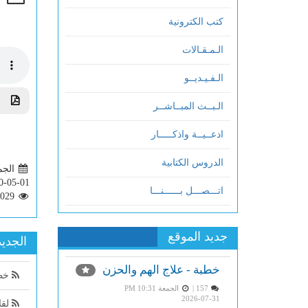
كتب الكترونية
الـمـقـالات
الـفـيـديــو
تحم
الـبــث المبــاشــر
ادعــيــة واذكـــــار
الدروس الكتابية
الجمعة 6
0-05-01
اتـــصـــل بــــــنـــا
2029
جديد الموقع
الجديد
خطبة - علاج الهم والحزن
خطب
157 |
الجمعة PM 10:31
2026-07-31
لقاء