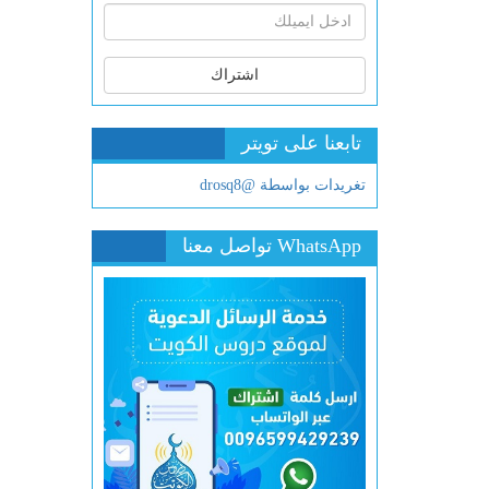
اشتراك
تابعنا على تويتر
تغريدات بواسطة @drosq8
WhatsApp تواصل معنا