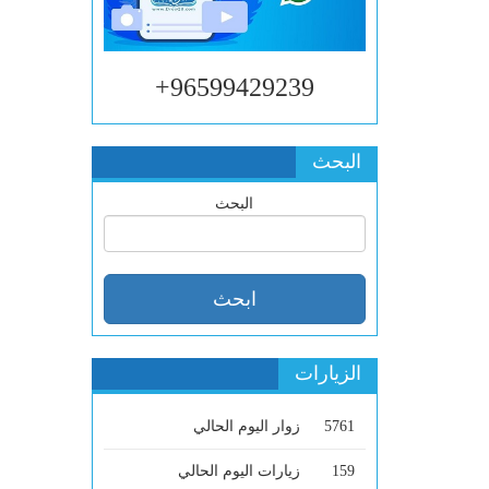
96599429239+
البحث
البحث
الزيارات
5761
زوار اليوم الحالي
159
زيارات اليوم الحالي