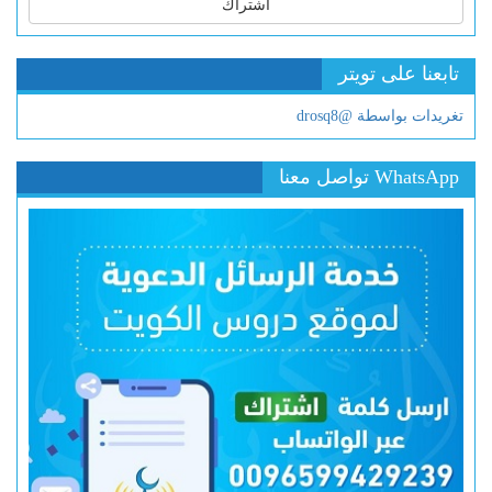
اشتراك
تابعنا على تويتر
تغريدات بواسطة @drosq8
WhatsApp تواصل معنا