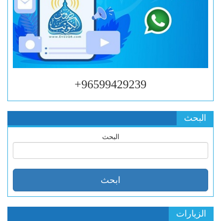
96599429239+
البحث
البحث
الزيارات