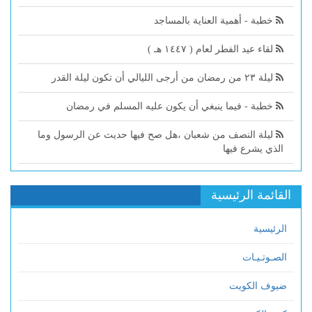
خطبة - أهمية العناية بالمساجد
لقاء عيد الفطر لعام ( ١٤٤٧ هـ )
ليلة ٢٣ من رمضان من أرجى الليالي أن تكون ليلة القدر
خطبة - فيما ينبغي أن يكون عليه المسلم في رمضان
ليلة النصف من شعبان ،هل صح فيها حديث عن الرسول وما
الذي يشرع فيها
القائمة الرئيسية
الرئيسية
الصـوتـيـات
ضيوف الكويت