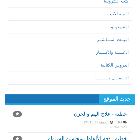
كتب الكترونية
الـمـقـالات
الـفـيـديــو
الـبــث المبــاشــر
ادعــيــة واذكـــــار
الدروس الكتابية
اتـــصـــل بــــــنـــا
جديد الموقع
خطبة - علاج الهم والحزن
163 |
الجمعة PM 10:31
2026-07-31
خطبة - دقة الألفاظ ومحاسن السلوك