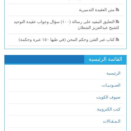
متن العقيدة التدميرية
التعليق المفيد على رسالة (١٠٠) سؤال وجواب عقيدة التوحيد
للشيخ عبدالعزيز الشعلان
كتاب عبر الفتن وحكم المحن (في طيها ١٥٠ عبرة وحكمة)
القائمة الرئيسية
الرئيسية
الصـوتـيـات
ضيوف الكويت
كتب الكترونية
الـمـقـالات