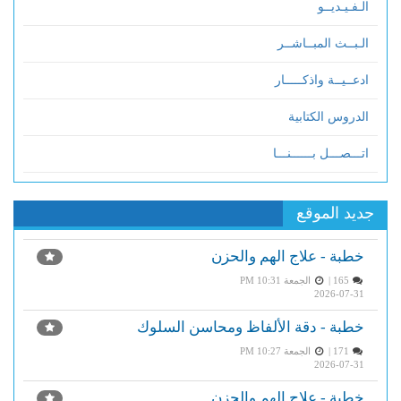
الـفـيـديــو
الـبــث المبــاشــر
ادعــيــة واذكـــــار
الدروس الكتابية
اتـــصـــل بــــــنـــا
جديد الموقع
خطبة - علاج الهم والحزن
165 |
الجمعة PM 10:31
2026-07-31
خطبة - دقة الألفاظ ومحاسن السلوك
171 |
الجمعة PM 10:27
2026-07-31
خطبة - علاج الهم والحزن