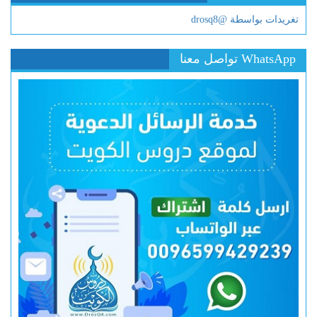
تغريدات بواسطة @drosq8
WhatsApp تواصل معنا