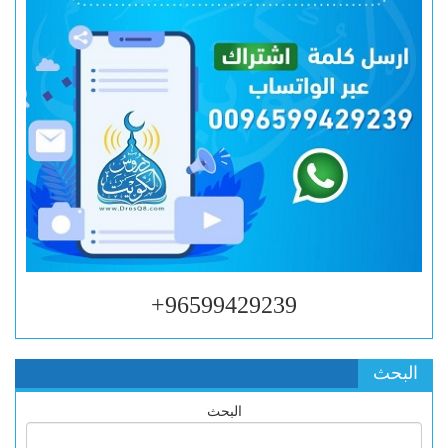
96599429239+
البحث
البحث