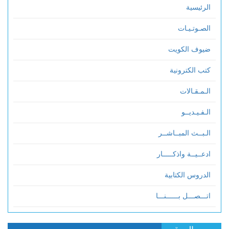
الرئيسية
الصـوتـيـات
ضيوف الكويت
كتب الكترونية
الـمـقـالات
الـفـيـديــو
الـبــث المبــاشــر
ادعــيــة واذكـــــار
الدروس الكتابية
اتـــصـــل بــــــنـــا