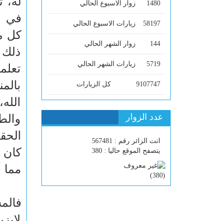
له، 
1480
زوار الاسبوع الحالي
في ال
58197
زيارات الاسبوع الحالي
كل م
144
زوار الشهر الحالي
ذلك 
5719
زيارات الشهر الحالي
تعلمن
بالم
9107747
كل الزيارات
الله
عدد الزوار
والط
الحقا
انت الزائر رقم : 567481
كان 
يتصفح الموقع حاليا : 380
مما أ
)
380
(
فالم
لايزي