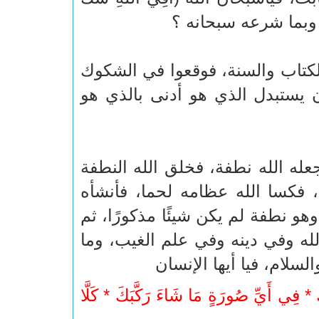
لله وبما شرعه سبحانه ؟
 الكتاب والسنة، فوقعوا في الشكوك
ن يستبدل الذي هو أدنى بالذي هو
له الله نطفة، فخلق الله النطفة
فكسا الله عظامه لحما، فأنشأه
هو نطفة لم يكن شيئًا مذكورًا، ثم
لله وفي دينه وفي علم الغيب، وما
لسلام، فيا أيها الإنسان
 * فِي أَيِّ صُورَةٍ مَا شَاءَ رَكَّبَكَ * كَلَّا