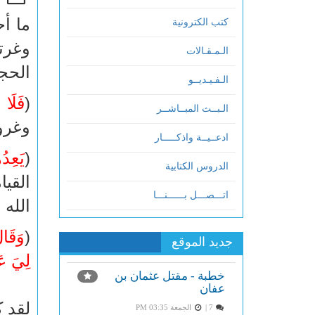
ما أ
كتب الكترونية
وغرت
الـمـقـالات
الحج
الـفـيـديــو
(
فَلَا ت
الـبــث المبــاشــر
وغرو
ادعــيــة واذكـــــار
(
يَعِدُ
الدروس الكتابية
القيا
اتـــصـــل بــــــنـــا
الله 
(
وَقَال
جديد الموقع
لِيَ عَ
خطبة - مقتل عثمان بن
عفان
لقد ك
7 |
الجمعة PM 03:35