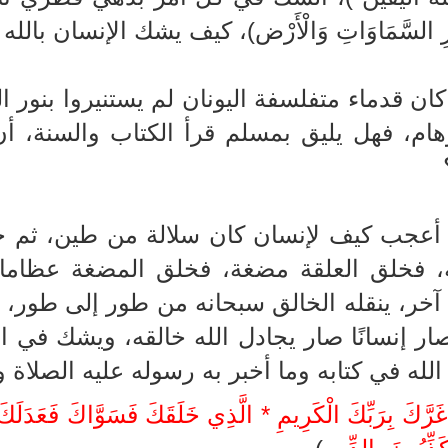
رِ السَّمَاوَاتِ وَالْأَرْض)، كيف يشك الإنسان با
كان قدماء متفلسفة اليونان لم يستنيروا بنور
وهام، فهل يليق بمسلم قرأ الكتاب والسنة، أ
 أعجب كيف لإنسان كان سلالة من طين، ثم جع
، فخلق العلقة مضغة، فخلق المضغة عظاما، 
آخر، ينقله الخالق سبحانه من طور إلى طور، و
ار إنسانًا صار يجادل الله خالقه، ويشك في ا
الله في كتابه وما أخبر به رسوله عليه الصلاة وا
رَّكَ بِرَبِّكَ الْكَرِيمِ * الَّذِي خَلَقَكَ فَسَوَّاكَ فَعَدَلَكَ