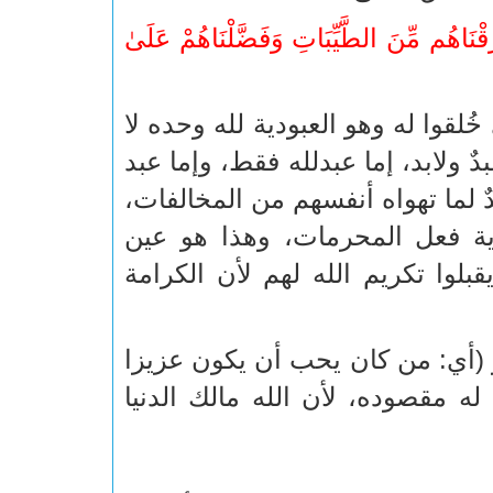
زَقْنَاهُم مِّنَ الطَّيِّبَاتِ وَفَضَّلْنَاهُمْ عَلَىٰ
ُلقوا له وهو العبودية لله وحده لا
 ولابد، إما عبدلله فقط، وإما عبد
ٌ لما تهواه أنفسهم من المخالفات،
ية فعل المحرمات، وهذا هو عين
بلوا تكريم الله لهم لأن الكرامة
ر (أي: من كان يحب أن يكون عزيزا
له مقصوده، لأن الله مالك الدنيا