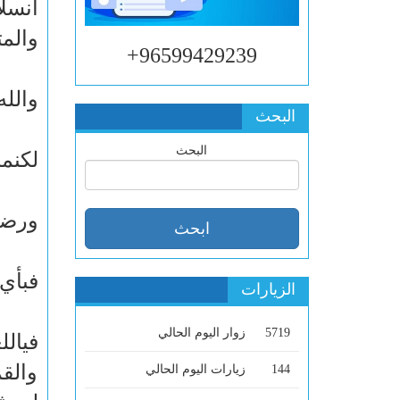
انسل
والمت
96599429239+
والله
البحث
البحث
لكنم
ورضا 
فبأي
الزيارات
5719
زوار اليوم الحالي
فيال
والقم
144
زيارات اليوم الحالي