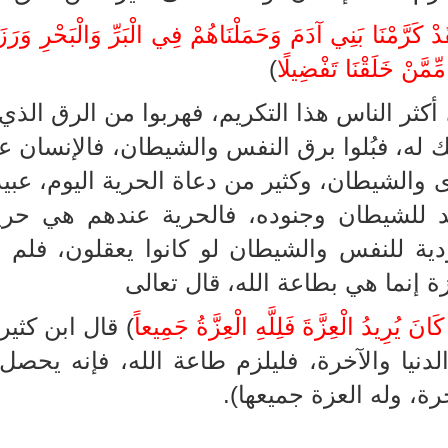
َدْ كَرَّمْنَا بَنِي آدَمَ وَحَمَلْنَاهُمْ فِي الْبَرِّ وَالْبَحْرِ وَرَ
مِّمَّنْ خَلَقْنَا تَفْضِيلًا
)
أكثر الناس هذا التكريم، فهربوا من الرق الذي خ
له، فبُلوا برق النفس والشيطان، فالإنسان عبدٌ
 والشيطان، وكثير من دعاة الحرية اليوم، عبيد
د للشيطان وجنوده، فالحرية عندهم هي حر
دية للنفس والشيطان لو كانوا يعقلون، فلم يق
ة إنما هي بطاعة الله، قال تعالى
انَ يُرِيدُ الْعِزَّةَ فَلِلَّهِ الْعِزَّةُ جَمِيعاً
) قال ابن كثي
دنيا والآخرة، فليلزم طاعة الله، فإنه يحصل 
رة، وله العزة جميعها).