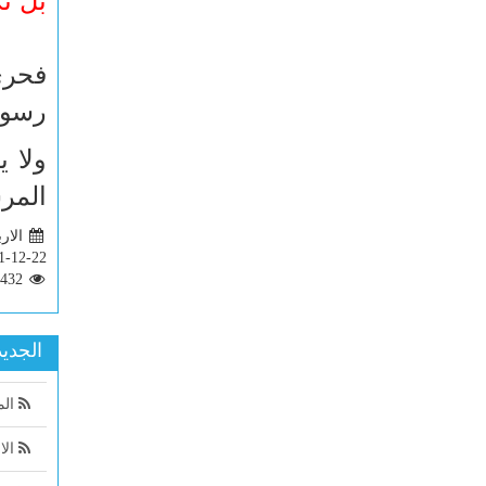
بَلْ تُ
فحري
رسول
ولا ي
المرس
الاربعاء 
1-12-22
2432
الجديد
الم
الا