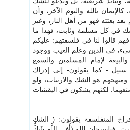
، ويُنابذ شريعته، بل ويدعو للشك
كالإيمان بالله واليوم الآخر، وأن
عد بعثته فهو من أهل النار، وغير
ك في كل مسلمة وثابت، فهذا ما
فهم قالوا لنا في فلسفتهم: عليكم
ء، في الدين وعلم الغيب ووجود
والبيعة لإمام المسلمين والسمع
سبيل - كما يقولون- إلى إدراك
م ومنهجهم هو الشك والارتياب، ولو
تفهما، لكنهم يشكون في اليقينيات
فراخ المتفلسفة يقولون: ( الشك
ياسبحان الله (أَفِي اللَّهِ شَكٌّ