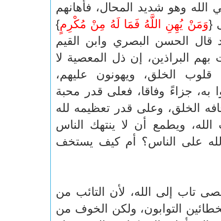
في الله وهو شديد المحال، فأهانهم
 {
وَمَنْ يُهِنِ اللَّهُ فَمَا لَهُ مِنْ مُكْرِمٍ
}
قد قال الحسن البصري وابن القيم
هم البراذين، إن ذل المعصية لا
ن قلوب الخلق، ويهونون عليهم،
به، جزاءً وفاقا، فعلى قدر محبة
افه الخلق، وعلى قدر تعظيمه لله
الله، ويطمع أن لا ينتهك الناس
ه الله على الناس؟ أم كيف يستخف
 تاب إلى الله، لأن التائب من
خطائين التوابون، ولكن الخوف من