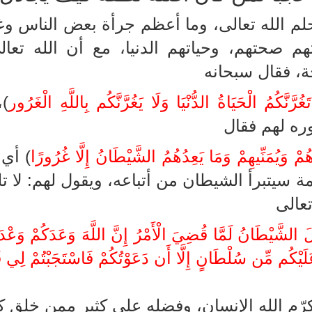
حلم الله تعالى، وما أعظم جرأة بعض الناس 
هم صحتهم، وحياتهم الدنيا، مع أن الله تع
ة، فقال سبحانه
َغُرَّنَّكُمُ الْحَيَاةُ الدُّنْيَا وَلَا يَغُرَّنَّكُم بِاللَّهِ الْغَرُور
)،
ره لهم فقال
هُمْ وَيُمَنِّيهِمْ وَمَا يَعِدُهُمُ الشَّيْطَانُ إِلَّا غُرُورًا
) أي:
مة سيتبرأ الشيطان من أتباعه، ويقول لهم: لا 
تعالى
َ الشَّيْطَانُ لَمَّا قُضِيَ الْأَمْرُ إِنَّ اللَّهَ وَعَدَكُمْ وَعْدَ 
لَيْكُم مِّن سُلْطَانٍ إِلَّا أَن دَعَوْتُكُمْ فَاسْتَجَبْتُمْ لِي
رّم الله الإنسان، وفضله على كثير ممن خلق ك