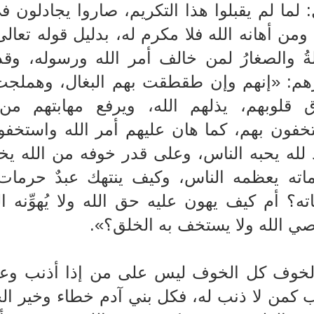
 لما لم يقبلوا هذا التكريم، صاروا يجادلون 
 ومن أهانه الله فلا مكرم له، بدليل قوله تعالى
لةُ والصغارُ لمن خالف أمر الله ورسوله، و
هم: «إنهم وإن طقطقت بهم البغال، وهملجت ب
ق قلوبهم، يذلهم الله، ويرفع مهابتهم م
خفون بهم، كما هان عليهم أمر الله واستخفوا 
د لله يحبه الناس، وعلى قدر خوفه من الله يخ
اته يعظمه الناس، وكيف ينتهك عبدٌ حرمات 
ته؟ أم كيف يهون عليه حق الله ولا يُهوِّن
صي الله ولا يستخف به الخلق؟».
لخوف كل الخوف ليس على من إذا أذنب وعصى
ب كمن لا ذنب له، فكل بني آدم خطاء وخير ال