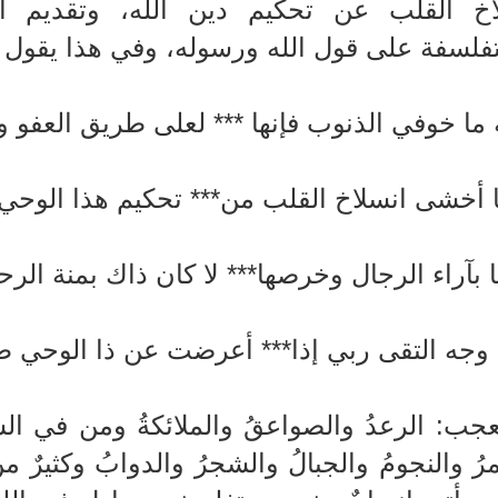
اخ القلب عن تحكيم دين الله، وتقديم 
فلسفة على قول الله ورسوله، وفي هذا يقول اب
 ما خوفي الذنوب فإنها *** لعلى طريق العفو و
ا أخشى انسلاخ القلب من*** تحكيم هذا الوحي 
بآراء الرجال وخرصها*** لا كان ذاك بمنة الرح
 وجه التقى ربي إذا*** أعرضت عن ذا الوحي 
لعجب: الرعدُ والصواعقُ والملائكةُ ومن في
رُ والنجومُ والجبالُ والشجرُ والدوابُ وكثير