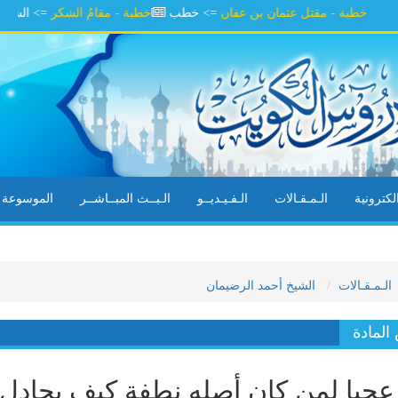
ة - مقتل عثمان بن عفان
=> خطب
خطبة - مقامُ الشكر
=> الشيخ يوسف ا
كترونية
الـمـقـالات
الـفـيـديــو
الـبــث المبــاشــر
الموسوعة ال
الـمـقـالات
الشيخ أحمد الرضيمان
لمادة
جبا لمن كان أصله نطفة كيف يجادل 