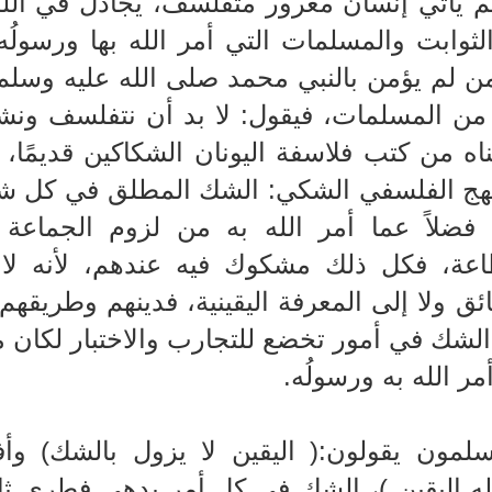
ثم يأتي إنسانٌ مغرور متفلسف، يجادل في الله
ثوابت والمسلمات التي أمر الله بها ورسولُه، 
ن لم يؤمن بالنبي محمد صلى الله عليه وسلم ب
من المسلمات، فيقول: لا بد أن نتفلسف ونش
اه من كتب فلاسفة اليونان الشكاكين قديمًا، 
نهج الفلسفي الشكي: الشك المطلق في كل شي
، فضلاً عما أمر الله به من لزوم الجماعة 
اعة، فكل ذلك مشكوك فيه عندهم، لأنه لا 
ئق ولا إلى المعرفة اليقينية، فدينهم وطريقه
الشك في أمور تخضع للتجارب والاختبار لكان م
مر الله به ورسولُه.
سلمون يقولون:( اليقين لا يزول بالشك) وأ
له اليقين )، الشك في كل أمر بدهي فطري ثابت، ف