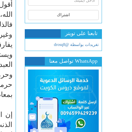
أقول:
الله،
اشتراك
فالذ
تابعنا على تويتر
وغير
يفار
تغريدات بواسطة @drosq8
ويست
WhatsApp تواصل معنا
العب
وحرم
حرما
بمعا
إن ا
الذن