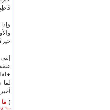
فَاطِ
وإذا 
والأ
خير؟
إنني
علقة
خلقا 
لما ص
أخبر 
(
مَا غَ