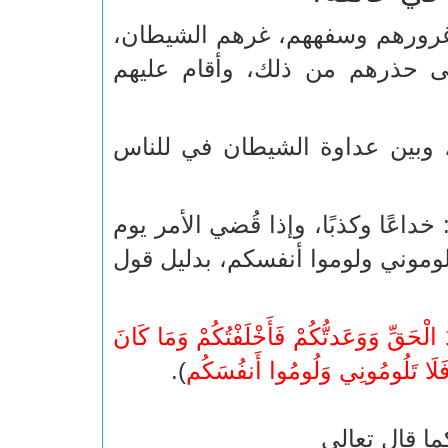
وغرورهم وسفههم، غرهم الشيطان،
الى حذرهم من ذلك، وأقام عليهم
 وبين عداوة الشيطان في للناس
 خداعًا وكذبًا، وإذا قُضي الأمر يوم
تلوموني ولوموا أنفسكم، بدليل قول
الْحَقِّ وَوَعَدتُّكُمْ فَأَخْلَفْتُكُمْ وَمَا كَانَ
 فَلَا تَلُومُونِي وَلُومُوا أَنفُسَكُم
).
ما قال تعالى