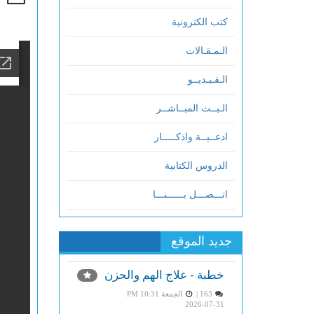
كتب الكترونية
الـمـقـالات
الـفـيـديــو
الـبــث المبــاشــر
ادعــيــة واذكـــــار
الدروس الكتابية
اتـــصـــل بــــــنـــا
جديد الموقع
خطبة - علاج الهم والحزن
163 |
الجمعة PM 10:31
2026-07-31