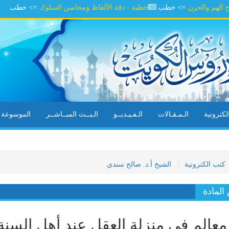
 والحزن
=> خطب
خطبة - دقة الألفاظ ومحاسن السلوك
=> خطب
خطبة -
كترونية
الـمـقـالات
الـفـيـديــو
الـبــث المبــاشــر
الموسوعة ال
كتب الكترونية
الشيخ أ.د. صالح سندي
لمادة
عالم في منزلة العقل عند أهل السنة