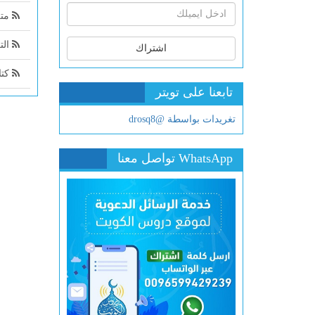
متن
التعليق ا
اشتراك
كتاب
تابعنا على تويتر
تغريدات بواسطة @drosq8
WhatsApp تواصل معنا