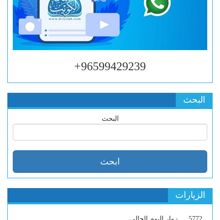
96599429239+
البحث
البحث
الزيارات
5772
زوار اليوم الحالي