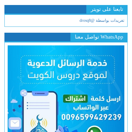
تابعنا على تويتر
تغريدات بواسطة @drosq8
WhatsApp تواصل معنا