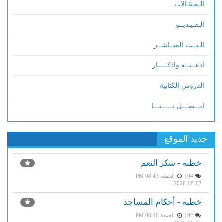
الـمـقـالات
الـفـيـديــو
الـبــث المبــاشــر
ادعــيــة واذكـــــار
الدروس الكتابية
اتـــصـــل بــــــنـــا
جديد الموقع
خطبة - شكر النعم
94 |
الجمعة PM 08:43
2026-08-07
خطبة - أحكام المساجد
92 |
الجمعة PM 08:40