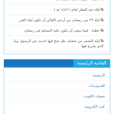
لقاء عيد الفطر لعام ( ١٤٤٧ هـ )
ليلة ٢٣ من رمضان من أرجى الليالي أن تكون ليلة القدر
خطبة - فيما ينبغي أن يكون عليه المسلم في رمضان
ليلة النصف من شعبان ،هل صح فيها حديث عن الرسول وما
الذي يشرع فيها
القائمة الرئيسية
الرئيسية
الصـوتـيـات
ضيوف الكويت
كتب الكترونية