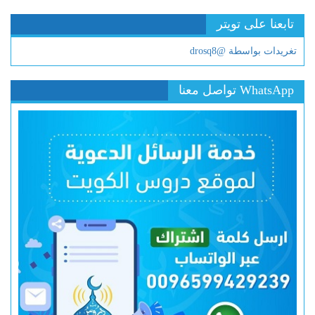
تابعنا على تويتر
تغريدات بواسطة @drosq8
WhatsApp تواصل معنا