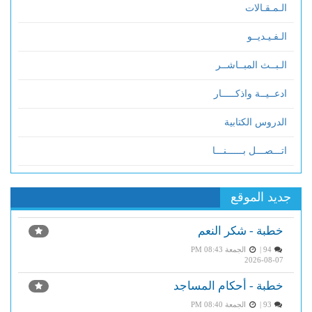
الـمـقـالات
الـفـيـديــو
الـبــث المبــاشــر
ادعــيــة واذكـــــار
الدروس الكتابية
اتـــصـــل بــــــنـــا
جديد الموقع
خطبة - شكر النعم
94 |
الجمعة PM 08:43
2026-08-07
خطبة - أحكام المساجد
93 |
الجمعة PM 08:40