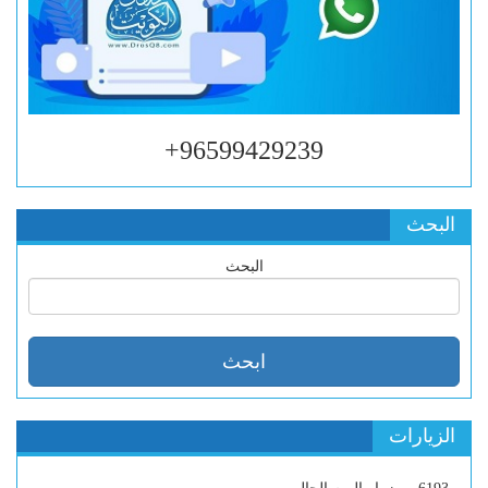
96599429239+
البحث
البحث
الزيارات