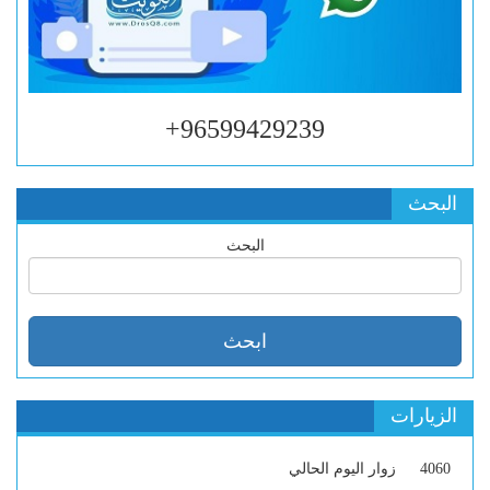
96599429239+
البحث
البحث
الزيارات
4060
زوار اليوم الحالي