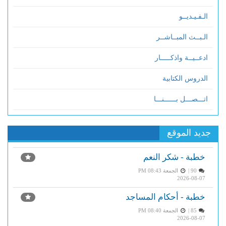
الـفـيـديــو
الـبــث المبــاشــر
ادعــيــة واذكـــــار
الدروس الكتابية
اتـــصـــل بــــــنـــا
جديد الموقع
خطبة - شكر النعم
90 |
الجمعة PM 08:43
2026-08-07
خطبة - أحكام المساجد
85 |
الجمعة PM 08:40
2026-08-07