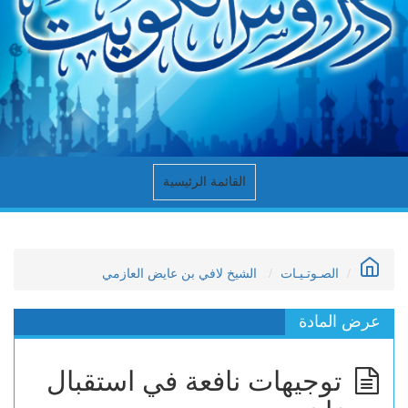
القائمة الرئيسية
الصـوتـيـات
الشيخ لافي بن عايض العازمي
عرض المادة
توجيهات نافعة في استقبال