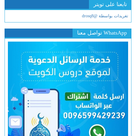
تابعنا على تويتر
تغريدات بواسطة @drosq8
WhatsApp تواصل معنا