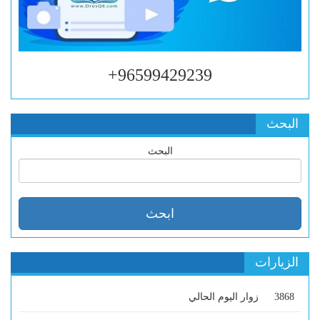
96599429239+
البحث
البحث
الزيارات
3868
زوار اليوم الحالي