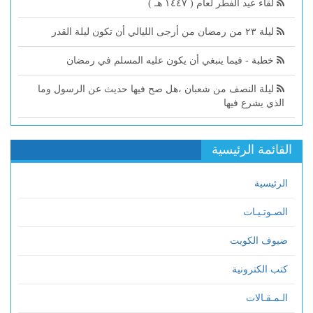
لقاء عيد الفطر لعام ( ١٤٤٧ هـ )
ليلة ٢٣ من رمضان من أرجى الليالي أن تكون ليلة القدر
خطبة - فيما ينبغي أن يكون عليه المسلم في رمضان
ليلة النصف من شعبان ،هل صح فيها حديث عن الرسول وما
الذي يشرع فيها
القائمة الرئيسية
الرئيسية
الصـوتـيـات
ضيوف الكويت
كتب الكترونية
الـمـقـالات