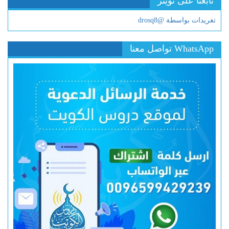
تابعنا على تويتر
تغريدات بواسطة @drosq8
WhatsApp تواصل معنا