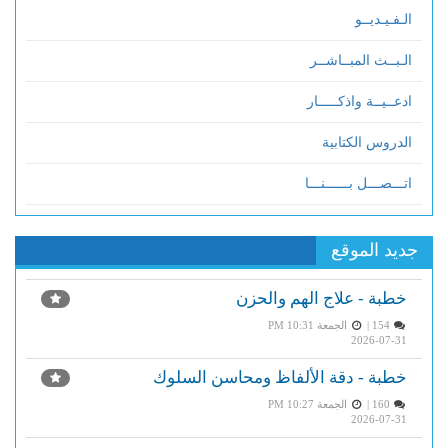
الـفـيـديــو
الـبــث المبــاشــر
ادعــيــة واذكـــــار
الدروس الكتابية
اتـــصـــل بــــــنـــا
جديد الموقع
خطبة - علاج الهم والحزن
154 |
الجمعة PM 10:31
2026-07-31
خطبة - دقة الألفاظ ومحاسن السلوك
160 |
الجمعة PM 10:27
2026-07-31