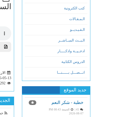
السا
كتب الكترونية
الـمـقـالات
الـفـيـديــو
الـبــث المبــاشــر
تحم
ادعــيــة واذكـــــار
الدروس الكتابية
اتـــصـــل بــــــنـــا
الاربعاء 
6-05-13
292
جديد الموقع
الجديد
خطبة - شكر النعم
45 |
الجمعة PM 08:43
خطب
2026-08-07