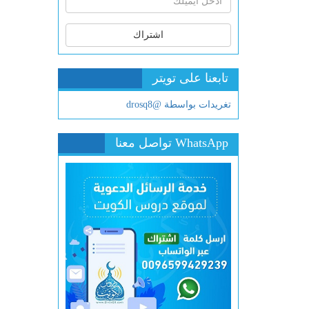
اشتراك
تابعنا على تويتر
تغريدات بواسطة @drosq8
WhatsApp تواصل معنا