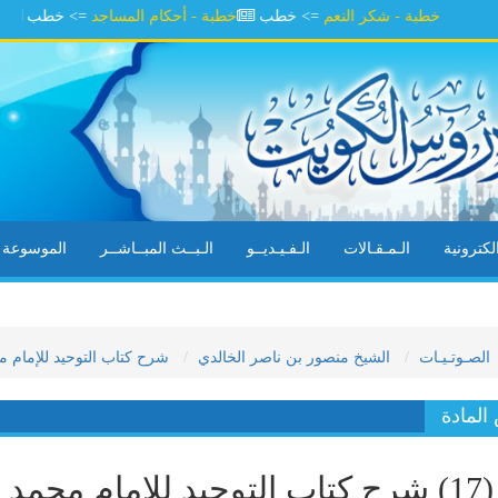
خطبة - شكر النعم
=> خطب
خطبة - أحكام المساجد
=> خطب
خطبة -
كترونية
الـمـقـالات
الـفـيـديــو
الـبــث المبــاشــر
الموسوعة ال
الصـوتـيـات
الشيخ منصور بن ناصر الخالدي
شرح كتاب التوحيد للإمام محمد
لمادة
(17) شرح كتاب التوحيد للإمام محم