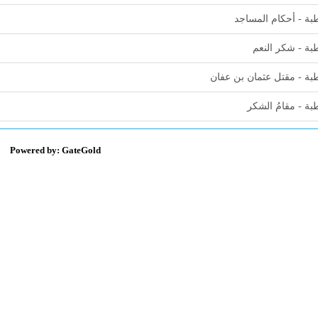
ة - أحكام المساجد
ة - شكر النعم
ة - مقتل عثمان بن عفان
ة - مقامُ الشكر
Powered by: GateGold