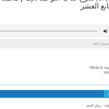
بع العشر
يل mp3
PM 06:45
202
ة - شكر النعم