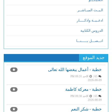
الـبــث المبــاشــر
ادعــيــة واذكـــــار
الدروس الكتابية
اتـــصـــل بــــــنـــا
جديد الموقع
خطبة - أعمال يبغضها الله تعالى
65 |
الاحد PM 09:31
2026-08-09
خطبة - معركة كاظمة
65 |
الاحد PM 09:30
2026-08-09
خطبة - شكر النعم