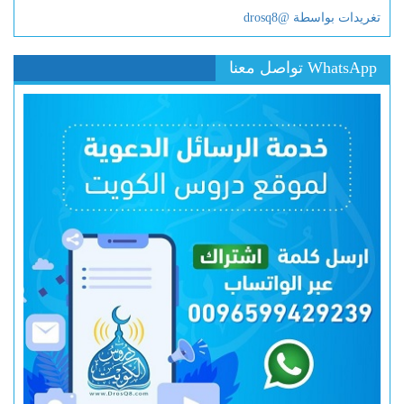
تغريدات بواسطة @drosq8
WhatsApp تواصل معنا