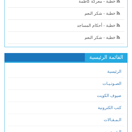
خطبة - معركة كاظمة
خطبة - شكر النعم
خطبة - أحكام المساجد
خطبة - شكر النعم
القائمة الرئيسية
الرئيسية
الصـوتـيـات
ضيوف الكويت
كتب الكترونية
الـمـقـالات
الـفـيـديــو