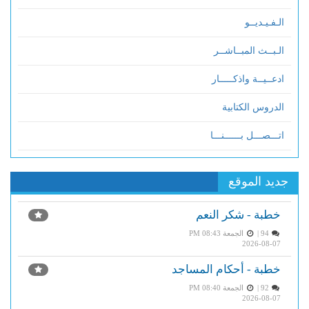
الـفـيـديــو
الـبــث المبــاشــر
ادعــيــة واذكـــــار
الدروس الكتابية
اتـــصـــل بــــــنـــا
جديد الموقع
خطبة - شكر النعم
94 |
الجمعة PM 08:43
2026-08-07
خطبة - أحكام المساجد
92 |
الجمعة PM 08:40
2026-08-07