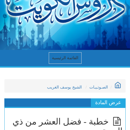
القائمة الرئيسية
الصـوتـيـات
الشيخ يوسف الغريب
عرض المادة
خطبة - فضل العشر من ذي