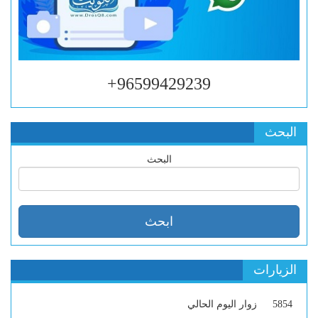
96599429239+
البحث
البحث
الزيارات
5854
زوار اليوم الحالي