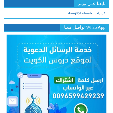
تابعنا على تويتر
تغريدات بواسطة @drosq8
WhatsApp تواصل معنا