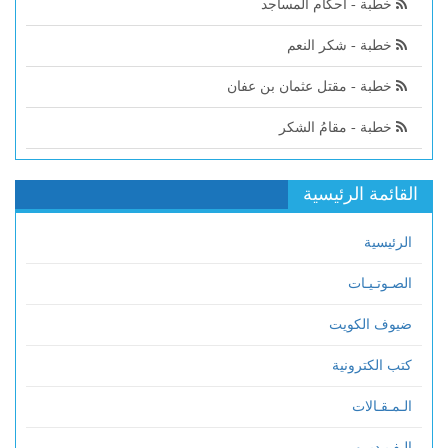
خطبة - أحكام المساجد
خطبة - شكر النعم
خطبة - مقتل عثمان بن عفان
خطبة - مقامُ الشكر
القائمة الرئيسية
الرئيسية
الصـوتـيـات
ضيوف الكويت
كتب الكترونية
الـمـقـالات
الـفـيـديــو