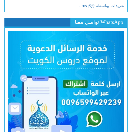
تغريدات بواسطة @drosq8
WhatsApp تواصل معنا