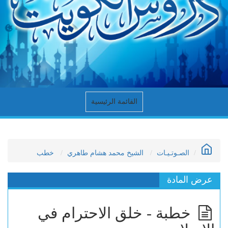
القائمة الرئيسية
الصـوتـيـات
الشيخ محمد هشام طاهري
خطب
عرض المادة
خطبة - خلق الاحترام في