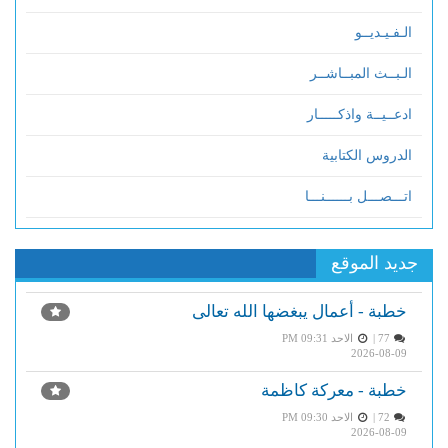
الـفـيـديــو
الـبــث المبــاشــر
ادعــيــة واذكـــــار
الدروس الكتابية
اتـــصـــل بــــــنـــا
جديد الموقع
خطبة - أعمال يبغضها الله تعالى
77 |
الاحد PM 09:31
2026-08-09
خطبة - معركة كاظمة
72 |
الاحد PM 09:30
2026-08-09