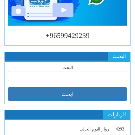
96599429239+
البحث
البحث
الزيارات
4293
زوار اليوم الحالي