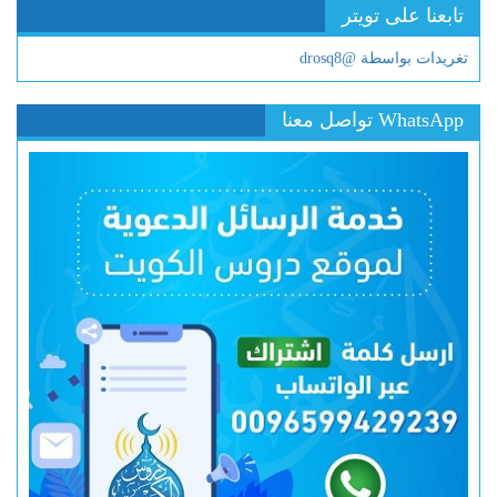
تابعنا على تويتر
تغريدات بواسطة @drosq8
WhatsApp تواصل معنا