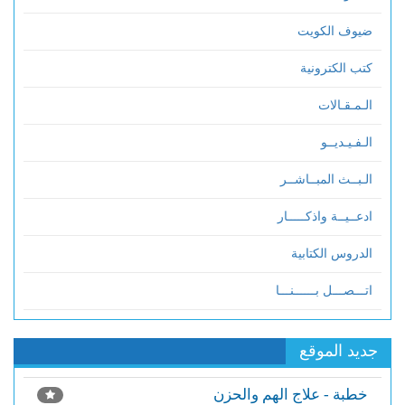
ضيوف الكويت
كتب الكترونية
الـمـقـالات
الـفـيـديــو
الـبــث المبــاشــر
ادعــيــة واذكـــــار
الدروس الكتابية
اتـــصـــل بــــــنـــا
جديد الموقع
خطبة - علاج الهم والحزن