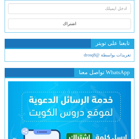
اشتراك
تابعنا على تويتر
تغريدات بواسطة @drosq8
WhatsApp تواصل معنا