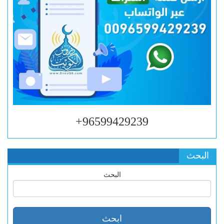
96599429239+
البحث
البحث