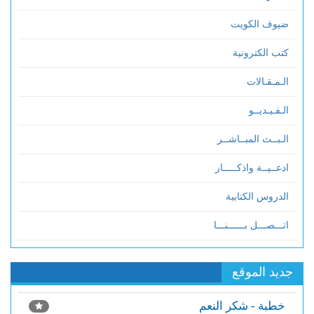
ضيوف الكويت
كتب الكترونية
الـمـقـالات
الـفـيـديــو
الـبــث المبــاشــر
ادعــيــة واذكـــــار
الدروس الكتابية
اتـــصـــل بــــــنـــا
جديد الموقع
خطبة - شكر النعم