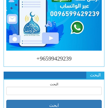
96599429239+
البحث
البحث