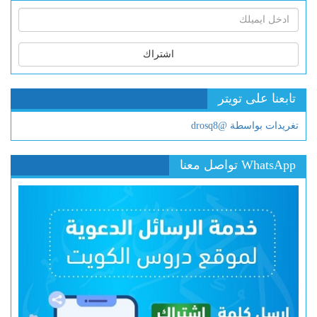
اشتراك
تابعنا على تويتر
تغريدات بواسطة @drosq8
WhatsApp تواصل معنا