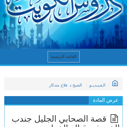
القائمة الرئيسية
الـفـيـديــو
الشيخ د. فلاح مندكار
عرض المادة
قصة الصحابي الجليل جندب