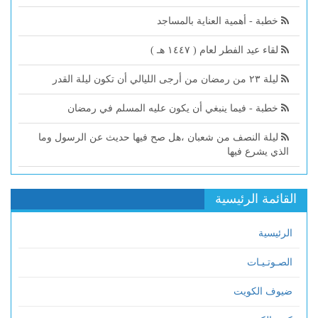
خطبة - أهمية العناية بالمساجد
لقاء عيد الفطر لعام ( ١٤٤٧ هـ )
ليلة ٢٣ من رمضان من أرجى الليالي أن تكون ليلة القدر
خطبة - فيما ينبغي أن يكون عليه المسلم في رمضان
ليلة النصف من شعبان ،هل صح فيها حديث عن الرسول وما
الذي يشرع فيها
القائمة الرئيسية
الرئيسية
الصـوتـيـات
ضيوف الكويت