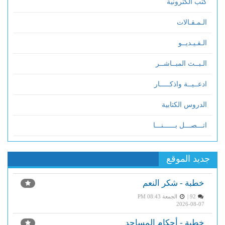
كتب الكترونية
الـمـقـالات
الـفـيـديــو
الـبــث المبــاشــر
ادعــيــة واذكـــــار
الدروس الكتابية
اتـــصـــل بــــــنـــا
جديد الموقع
خطبة - شكر النعم
92 |
الجمعة PM 08:43
2026-08-07
خطبة - أحكام المساجد