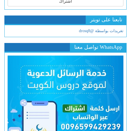
اشتراك
تابعنا على تويتر
تغريدات بواسطة @drosq8
WhatsApp تواصل معنا