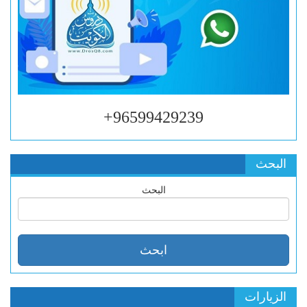
96599429239+
البحث
البحث
الزيارات