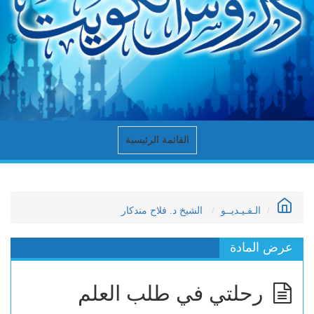
القائمة الرئيسية
الـفـيـديــو
الشيخ د. فلاح مندكار
عرض المادة
رحلتي في طلب العلم