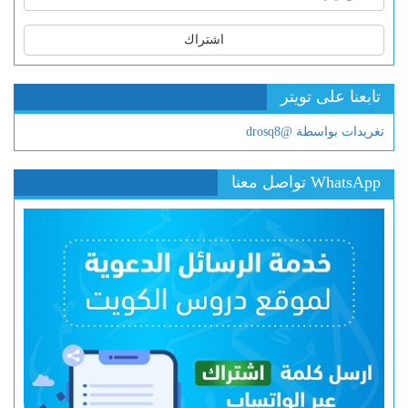
اشتراك
تابعنا على تويتر
تغريدات بواسطة @drosq8
WhatsApp تواصل معنا