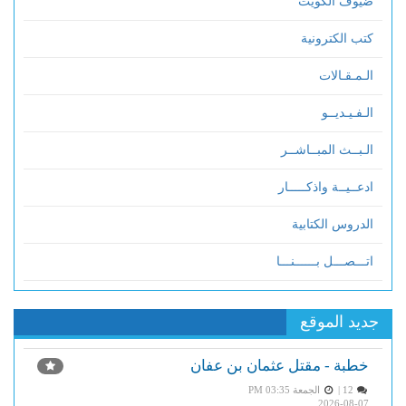
ضيوف الكويت
كتب الكترونية
الـمـقـالات
الـفـيـديــو
الـبــث المبــاشــر
ادعــيــة واذكـــــار
الدروس الكتابية
اتـــصـــل بــــــنـــا
جديد الموقع
خطبة - مقتل عثمان بن عفان
12 |
الجمعة PM 03:35
2026-08-07