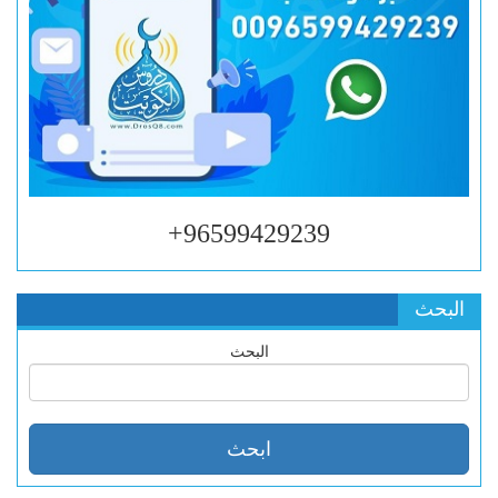
96599429239+
البحث
البحث