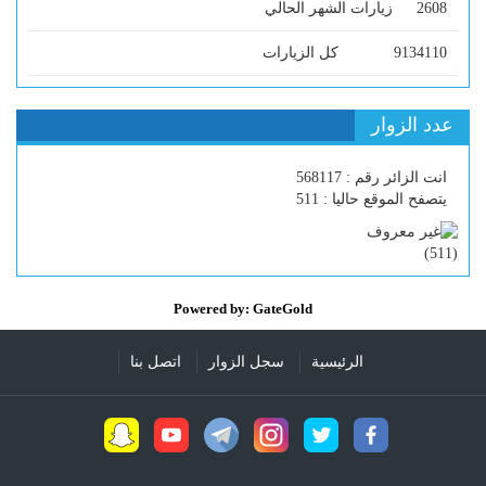
2608
زيارات الشهر الحالي
9134110
كل الزيارات
عدد الزوار
انت الزائر رقم : 568117
يتصفح الموقع حاليا : 511
)
511
(
Powered by: GateGold
الرئيسية
سجل الزوار
اتصل بنا