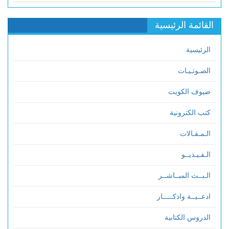
القائمة الرئيسية
الرئيسية
الصـوتـيـات
ضيوف الكويت
كتب الكترونية
الـمـقـالات
الـفـيـديــو
الـبــث المبــاشــر
ادعــيــة واذكـــــار
الدروس الكتابية