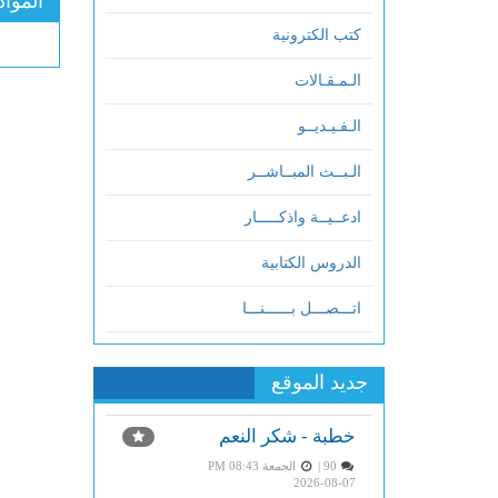
المواد
كتب الكترونية
الـمـقـالات
الـفـيـديــو
الـبــث المبــاشــر
ادعــيــة واذكـــــار
الدروس الكتابية
اتـــصـــل بــــــنـــا
جديد الموقع
خطبة - شكر النعم
90 |
الجمعة PM 08:43
2026-08-07