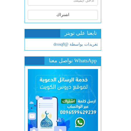
اشتراك
تابعنا على تويتر
تغريدات بواسطة @drosq8
WhatsApp تواصل معنا