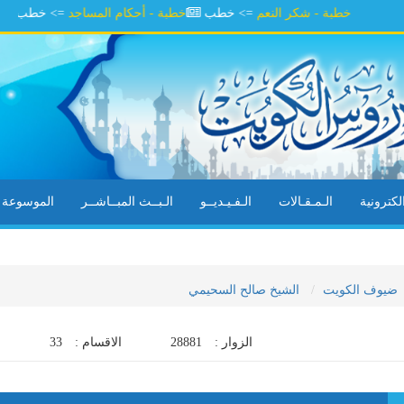
خطبة - شكر النعم
=> خطب
خطبة - أحكام المساجد
=> خطب
خطبة 
كترونية
الـمـقـالات
الـفـيـديــو
الـبــث المبــاشــر
الموسوعة ال
ضيوف الكويت
الشيخ صالح السحيمي
الزوار :
28881
الاقسام :
33
ا