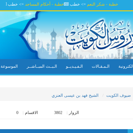
خطبة - شكر النعم
=> خطب
خطبة - أحكام المساجد
=> خطب
خطبة -
كترونية
الـمـقـالات
الـفـيـديــو
الـبــث المبــاشــر
الموسوعة ال
ضيوف الكويت
الشيخ فهد بن عيسى العنزي
الزوار :
3802
الاقسام :
0
ا