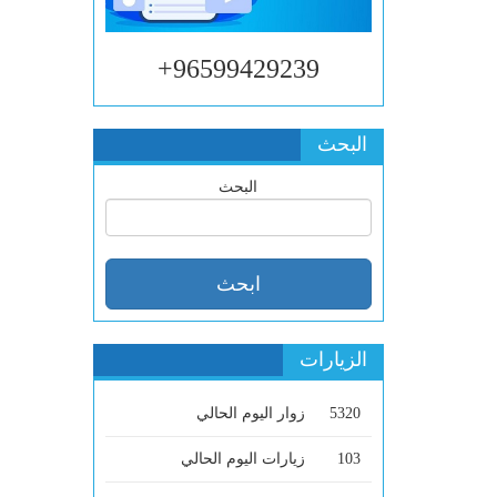
96599429239+
البحث
البحث
الزيارات
5320
زوار اليوم الحالي
103
زيارات اليوم الحالي