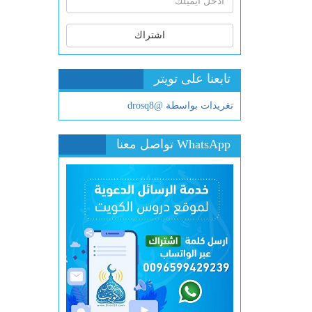
اشتراك
تابعنا على تويتر
تغريدات بواسطة @drosq8
WhatsApp تواصل معنا