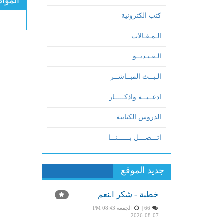
المواد
كتب الكترونية
الـمـقـالات
الـفـيـديــو
الـبــث المبــاشــر
ادعــيــة واذكـــــار
الدروس الكتابية
اتـــصـــل بــــــنـــا
جديد الموقع
خطبة - شكر النعم
66 |
الجمعة PM 08:43
2026-08-07