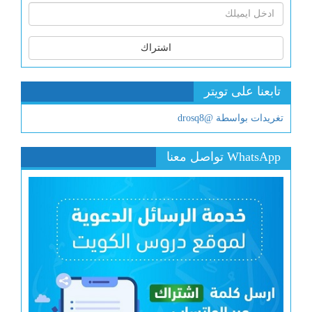
اشتراك
تابعنا على تويتر
تغريدات بواسطة @drosq8
WhatsApp تواصل معنا