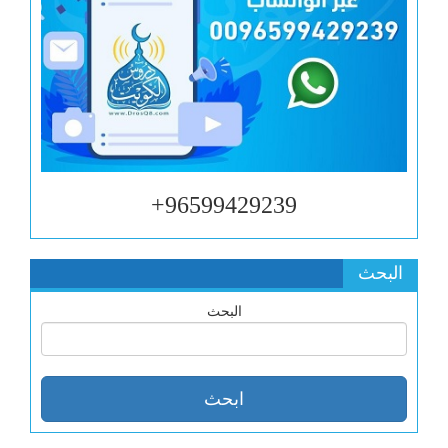
96599429239+
البحث
البحث