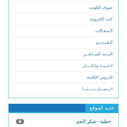
ضيوف الكويت
كتب الكترونية
الـمـقـالات
الـفـيـديــو
الـبــث المبــاشــر
ادعــيــة واذكـــــار
الدروس الكتابية
اتـــصـــل بــــــنـــا
جديد الموقع
خطبة - شكر النعم