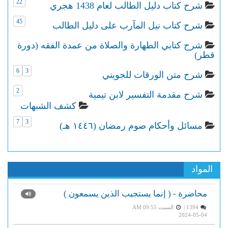
22
شرح كتاب دليل الطالب لعام 1438 هجري
45
شرح كتاب نيل المآرب على دليل الطالب
شرح كتابي الطهارة والصلاة من عمدة الفقه (دورة
قطر)
6
3
شرح متن الورقات للجويني
2
شرح مقدمة التفسير لابن تيمية
كشف الشبهات
7
3
مسائل وأحكام صوم رمضان (١٤٤٦ هـ)
المواد
محاضرة - ( إنما يستجيب الذين يسمعون )
1394 |
السبت AM 09:55
2024-05-04