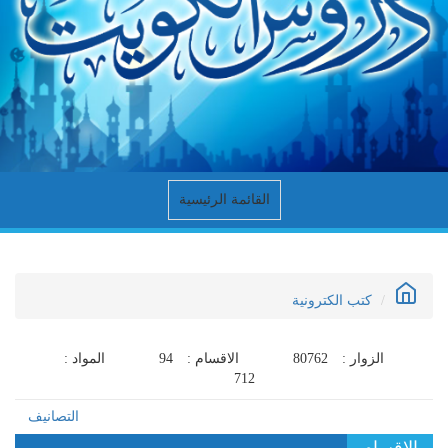
القائمة الرئيسية
كتب الكترونية
الزوار :
80762
الاقسام :
94
المواد :
712
التصانيف