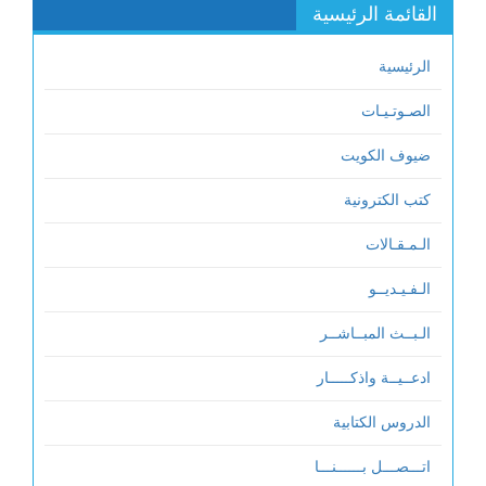
القائمة الرئيسية
الرئيسية
الصـوتـيـات
ضيوف الكويت
كتب الكترونية
الـمـقـالات
الـفـيـديــو
الـبــث المبــاشــر
ادعــيــة واذكـــــار
الدروس الكتابية
اتـــصـــل بــــــنـــا