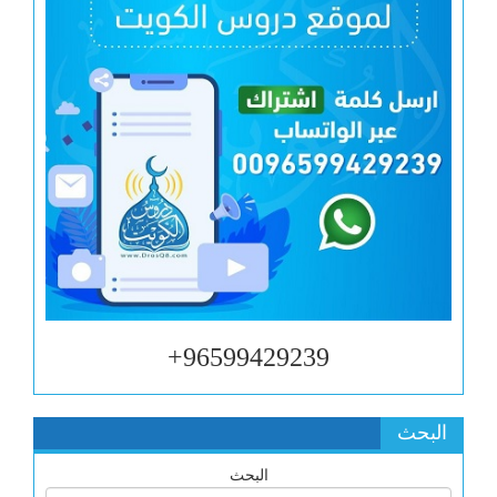
96599429239+
البحث
البحث