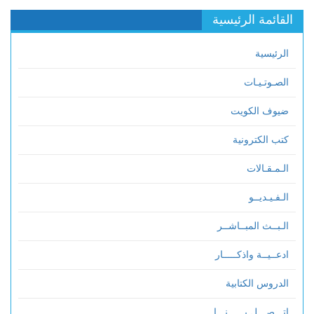
القائمة الرئيسية
الرئيسية
الصـوتـيـات
ضيوف الكويت
كتب الكترونية
الـمـقـالات
الـفـيـديــو
الـبــث المبــاشــر
ادعــيــة واذكـــــار
الدروس الكتابية
اتـــصـــل بــــــنـــا