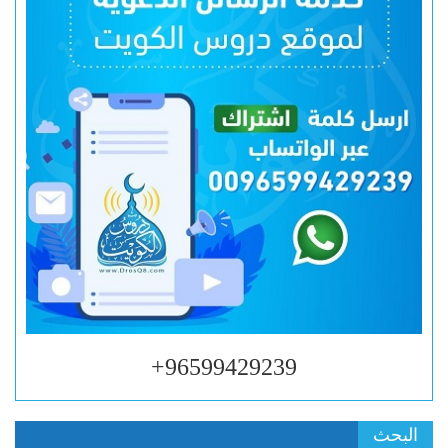
96599429239+
البحث