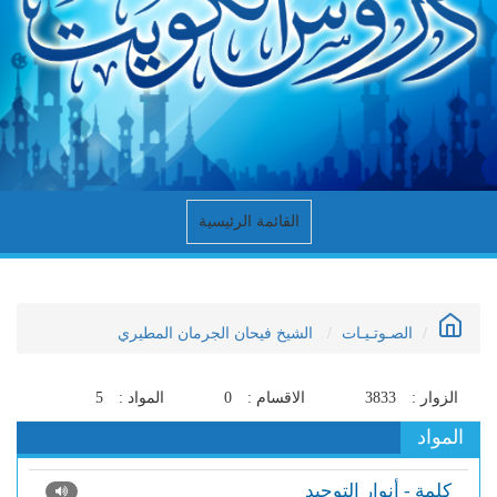
القائمة الرئيسية
الصـوتـيـات
الشيخ فيحان الجرمان المطيري
الزوار :
3833
الاقسام :
0
المواد :
5
المواد
كلمة - أنوار التوحيد