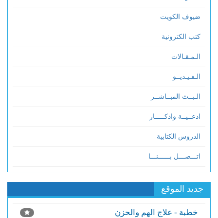
ضيوف الكويت
كتب الكترونية
الـمـقـالات
الـفـيـديــو
الـبــث المبــاشــر
ادعــيــة واذكـــــار
الدروس الكتابية
اتـــصـــل بــــــنـــا
جديد الموقع
خطبة - علاج الهم والحزن