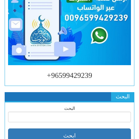
96599429239+
البحث
البحث