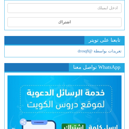
اشتراك
تابعنا على تويتر
تغريدات بواسطة @drosq8
WhatsApp تواصل معنا