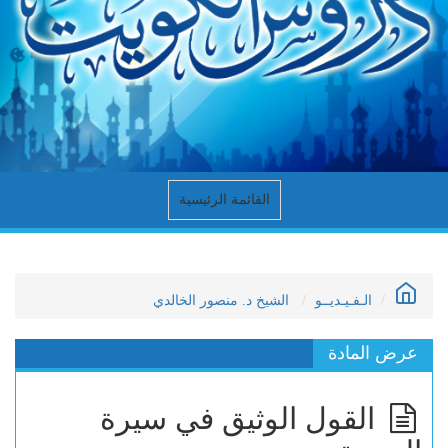
القائمة الرئيسية
الـفـيـديــو
الشيخ د. منصور الخالدي
عرض المادة
القول الوثيق في سيرة