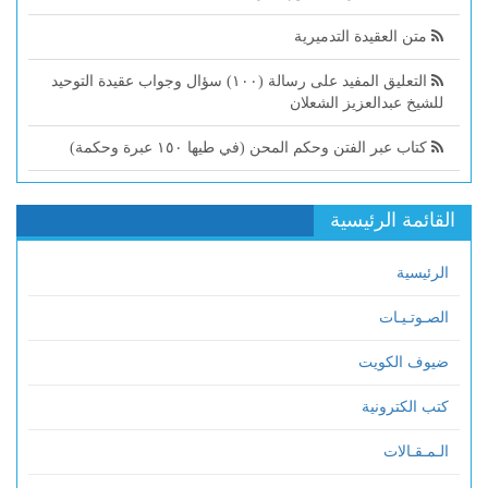
متن العقيدة التدميرية
التعليق المفيد على رسالة (١٠٠) سؤال وجواب عقيدة التوحيد
للشيخ عبدالعزيز الشعلان
كتاب عبر الفتن وحكم المحن (في طيها ١٥٠ عبرة وحكمة)
القائمة الرئيسية
الرئيسية
الصـوتـيـات
ضيوف الكويت
كتب الكترونية
الـمـقـالات