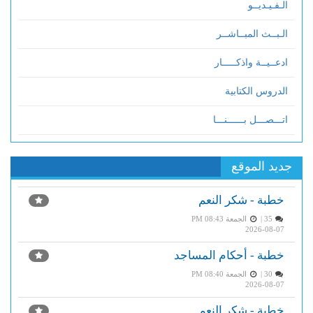
الـفـيـديــو
الـبــث المبــاشــر
ادعــيــة واذكـــــار
الدروس الكتابية
اتـــصـــل بــــــنـــا
جديد الموقع
خطبة - شكر النعم
35 |
الجمعة PM 08:43
2026-08-07
خطبة - أحكام المساجد
30 |
الجمعة PM 08:40
2026-08-07
خطبة - شكر النعم