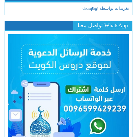
تغريدات بواسطة @drosq8
WhatsApp تواصل معنا