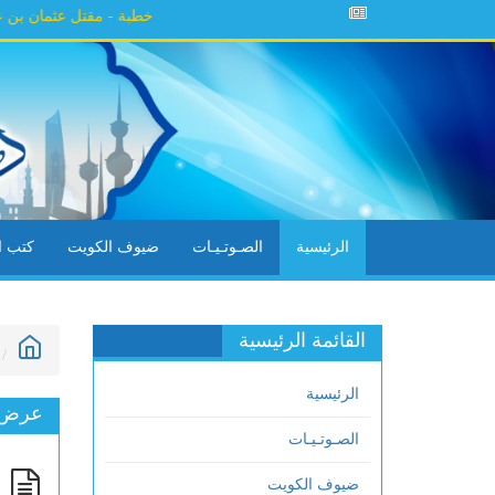
خطبة - مقتل عثمان بن عفان
=>
الرئيسية
الصـوتـيـات
ضيوف الكويت
كتب ال
القائمة الرئيسية
الرئيسية
عرض ا
الصـوتـيـات
م
ضيوف الكويت