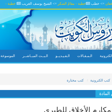
 خطب
خطبة - مقامُ الشكر
=> الشيخ يوسف الغريب
خطبة - كن شاكراً
كترونية
الـمـقـالات
الـفـيـديــو
الـبــث المبــاشــر
الموسوعة ال
كتب الكترونية
كتب مختارة
لمادة
كارم الأخلاق للطبري