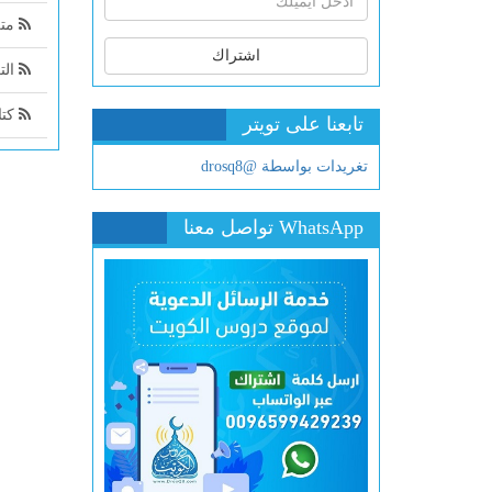
متن
اشتراك
التعليق ا
كتاب
تابعنا على تويتر
تغريدات بواسطة @drosq8
WhatsApp تواصل معنا