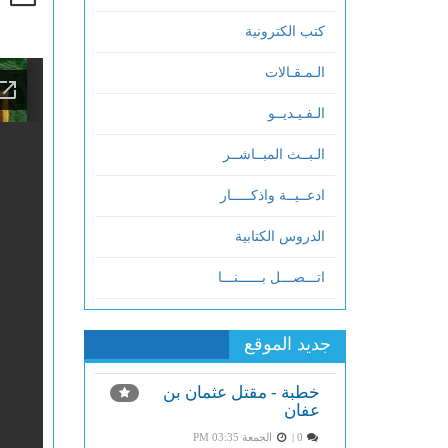
كتب الكترونية
الـمـقـالات
الـفـيـديــو
الـبــث المبــاشــر
ادعــيــة واذكـــــار
الدروس الكتابية
اتـــصـــل بــــــنـــا
جديد الموقع
خطبة - مقتل عثمان بن
عفان
0 |
الجمعة PM 03:35