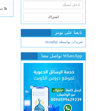
خطب
اشتراك
تابعنا على تويتر
تغريدات بواسطة @drosq8
WhatsApp تواصل معنا