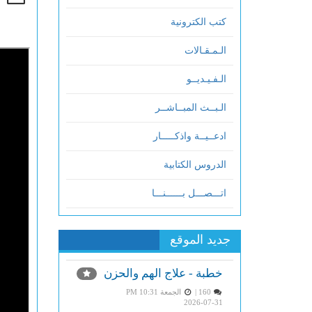
كتب الكترونية
الـمـقـالات
الـفـيـديــو
الـبــث المبــاشــر
ادعــيــة واذكـــــار
الدروس الكتابية
اتـــصـــل بــــــنـــا
جديد الموقع
خطبة - علاج الهم والحزن
160 |
الجمعة PM 10:31
2026-07-31