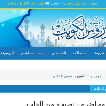
خطبة - علاج الهم والحزن
=> خطب
خطبة - دقة الألفاظ ومحاسن السلوك
=>
كترونية
الـمـقـالات
الـفـيـديــو
الـبــث المبــاشــر
الموسوعة ال
الـفـيـديــو
الشيخ د. منصور الخالدي
لمادة
حاضرة - نصيحة من القلب