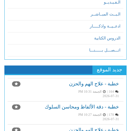
الـفـيـديــو
الـبــث المبــاشــر
ادعــيــة واذكـــــار
الدروس الكتابية
اتـــصـــل بــــــنـــا
جديد الموقع
خطبة - علاج الهم والحزن
164 |
الجمعة PM 10:31
2026-07-31
خطبة - دقة الألفاظ ومحاسن السلوك
170 |
الجمعة PM 10:27
2026-07-31
خطبة - علاج الهم والحزن