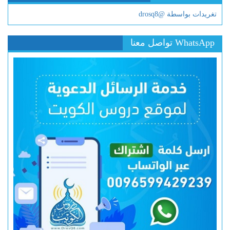
تغريدات بواسطة @drosq8
WhatsApp تواصل معنا