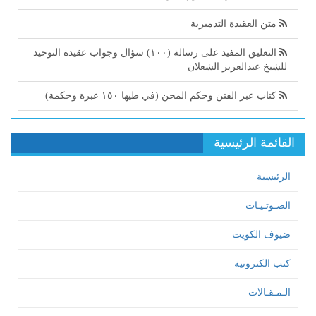
متن العقيدة التدميرية
التعليق المفيد على رسالة (١٠٠) سؤال وجواب عقيدة التوحيد
للشيخ عبدالعزيز الشعلان
كتاب عبر الفتن وحكم المحن (في طيها ١٥٠ عبرة وحكمة)
القائمة الرئيسية
الرئيسية
الصـوتـيـات
ضيوف الكويت
كتب الكترونية
الـمـقـالات