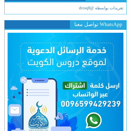
تغريدات بواسطة @drosq8
WhatsApp تواصل معنا