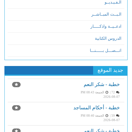
الـفـيـديــو
الـبــث المبــاشــر
ادعــيــة واذكـــــار
الدروس الكتابية
اتـــصـــل بــــــنـــا
جديد الموقع
خطبة - شكر النعم
72 |
الجمعة PM 08:43
2026-08-07
خطبة - أحكام المساجد
59 |
الجمعة PM 08:40
2026-08-07
خطبة - شكر النعم