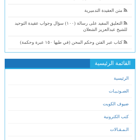
متن العقيدة التدميرية
التعليق المفيد على رسالة (١٠٠) سؤال وجواب عقيدة التوحيد
للشيخ عبدالعزيز الشعلان
كتاب عبر الفتن وحكم المحن (في طيها ١٥٠ عبرة وحكمة)
القائمة الرئيسية
الرئيسية
الصـوتـيـات
ضيوف الكويت
كتب الكترونية
الـمـقـالات