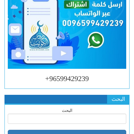
96599429239+
البحث
البحث