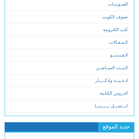
الصـوتـيـات
ضيوف الكويت
كتب الكترونية
الـمـقـالات
الـفـيـديــو
الـبــث المبــاشــر
ادعــيــة واذكـــــار
الدروس الكتابية
اتـــصـــل بــــــنـــا
جديد الموقع