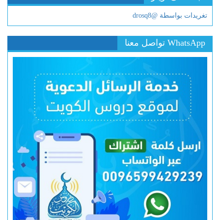
تغريدات بواسطة @drosq8
WhatsApp تواصل معنا