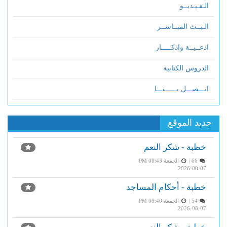
الـفـيـديــو
الـبــث المبــاشــر
ادعــيــة واذكـــــار
الدروس الكتابية
اتـــصـــل بــــــنـــا
جديد الموقع
خطبة - شكر النعم
66 |
الجمعة PM 08:43
2026-08-07
خطبة - أحكام المساجد
54 |
الجمعة PM 08:40
2026-08-07