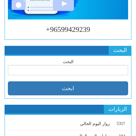
96599429239+
البحث
البحث
الزيارات
5357
زوار اليوم الحالي