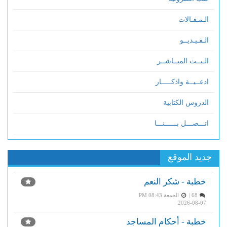
الـمـقـالات
الـفـيـديــو
الـبــث المبــاشــر
ادعــيــة واذكـــــار
الدروس الكتابية
اتـــصـــل بــــــنـــا
جديد الموقع
خطبة - شكر النعم
68 |
الجمعة PM 08:43
2026-08-07
خطبة - أحكام المساجد