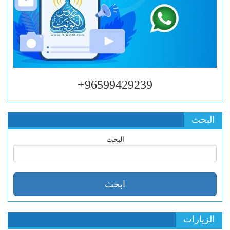
96599429239+
البحث
البحث
الزيارات