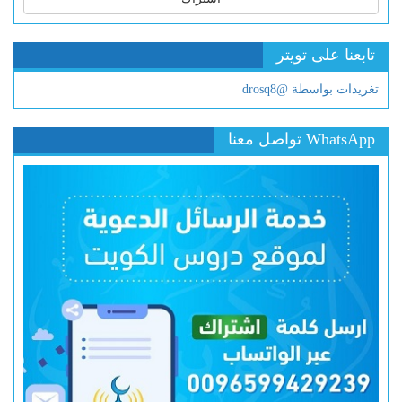
تابعنا على تويتر
تغريدات بواسطة @drosq8
WhatsApp تواصل معنا